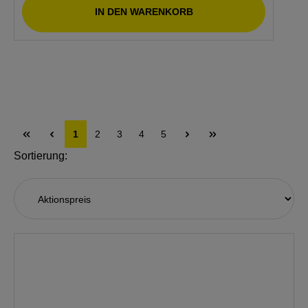
IN DEN WARENKORB
1
2
3
4
5
Sortierung: