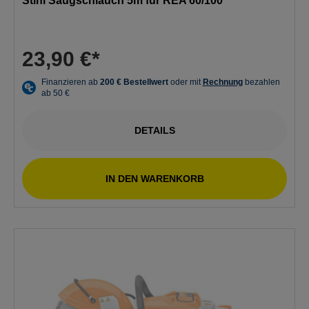
Stihl Saugschlauch 5m für REA 60/100
23,90 €*
DETAILS
IN DEN WARENKORB