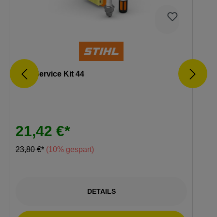
Stihl Service Kit 44
S
21,42 €*
23,80 €*
(10% gespart)
DETAILS