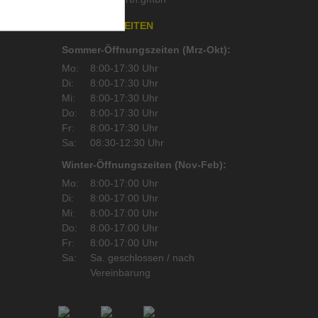
läser
,
n
ÖFFNUNGSZEITEN
Sommer-Öffnungszeiten (Mrz-Okt):
Mo:
8:00-17:30 Uhr
Di:
8:00-17:30 Uhr
Mi:
8:00-17:30 Uhr
Do:
8:00-17:30 Uhr
Fr:
8:00-17:30 Uhr
Sa:
08:30-12:30 Uhr
Winter-Öffnungszeiten (Nov-Feb):
Mo:
8:00-17:00 Uhr
Di:
8:00-17:00 Uhr
Mi:
8:00-17:00 Uhr
Do:
8:00-17:00 Uhr
Fr:
8:00-17:00 Uhr
Sa:
Sa. geschlossen / nach
Vereinbarung