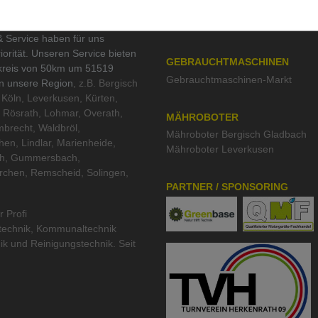
Heckenschere
,
Motorsäge
,
Laubb
ERVICEGEBIET
Kompakttraktoren
,
Kehrmaschine
 Service haben für uns
iorität. Unseren Service bieten
GEBRAUCHTMASCHINEN
kreis von 50km um 51519
Gebrauchtmaschinen-Markt
in unsere Region
, z.B. Bergisch
Köln, Leverkusen, Kürten,
 Rösrath, Lohmar, Overath,
MÄHROBOTER
brecht, Waldbröl,
Mähroboter Bergisch Gladbach
hen, Lindlar, Marienheide,
Mähroboter Leverkusen
th, Gummersbach,
rchen, Remscheid, Solingen,
PARTNER / SPONSORING
r Profi
technik
,
Kommunaltechnik
ik
und
Reinigungstechnik
. Seit