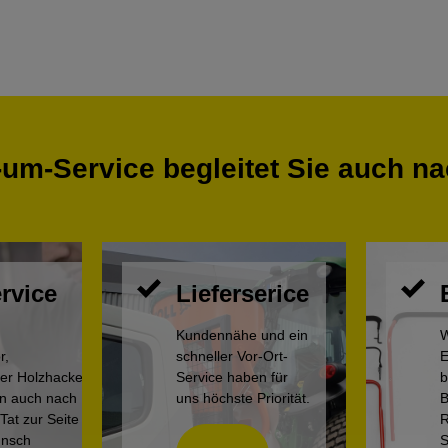
um-Service begleitet Sie auch n
rvice
Lieferserice
Kundennähe und ein
W
r,
schneller Vor-Ort-
E
der Holzhacker
Service haben für
b
en auch nach
uns höchste Priorität.
B
Tat zur Seite
R
unsch
S