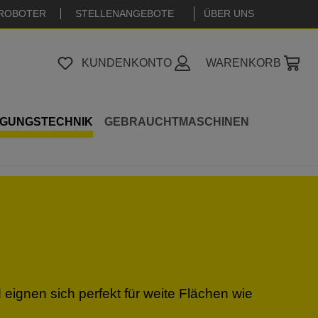
ROBOTER
STELLENANGEBOTE
|
ÜBER UNS
KUNDENKONTO
WARENKORB
IGUNGSTECHNIK
GEBRAUCHTMASCHINEN
d
eignen
sich
perfekt
für
weite
Flächen
wie