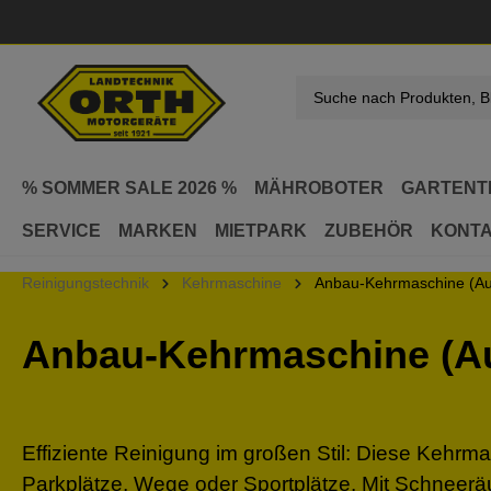
springen
Zur Hauptnavigation springen
% SOMMER SALE 2026 %
MÄHROBOTER
GARTENT
SERVICE
MARKEN
MIETPARK
ZUBEHÖR
KONT
Reinigungstechnik
Kehrmaschine
Anbau-Kehrmaschine (Au
Anbau-Kehrmaschine (Au
Effiziente
Reinigung
im
großen
Stil:
Diese
Kehrma
Parkplätze,
Wege
oder
Sportplätze.
Mit
Schneerä