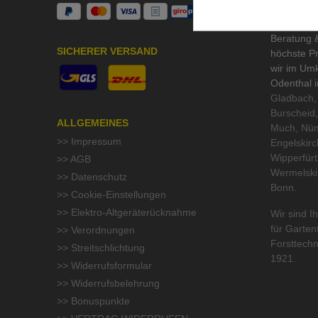
UNSER S
Beratung &
SICHERER VERSAND
höchste Pr
wir im Um
Odenthal 
Gladbach, 
Burscheid,
ALLGEMEINES
Much, Nüm
>> Impressum
Engelskirc
Wipperfür
>> AGB
Wermelski
>> Datenschutz
Bonn.
>> Cookie-Einstellungen
>> Elektro-Altgeräterücknahme
Wir sind Ih
für
Garten
>> Verordnungen
Forsttechn
>> Streitschlichtung
1921.
>> Widerrufsformular
>> Widerrufsbelehrung
>> Bonuspunkte