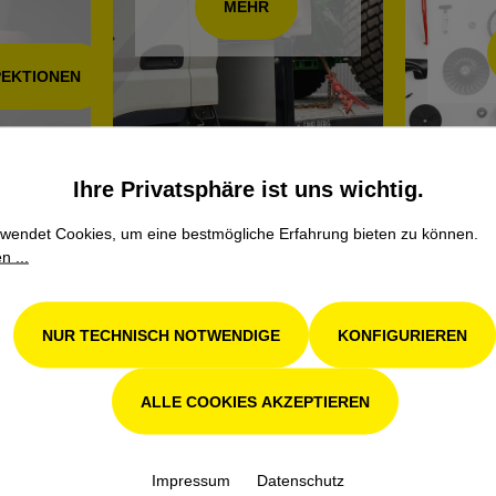
MEHR
PEKTIONEN
Ihre Privatsphäre ist uns wichtig.
wendet Cookies, um eine bestmögliche Erfahrung bieten zu können.
n ...
S
UNSERE MARKEN
NUR TECHNISCH NOTWENDIGE
KONFIGURIEREN
John Deere
,
Stihl
,
Avant
,
Grillo
,
S
tformular
Weidemann
,
Remarc
,
Pramac
,
es
ALLE COOKIES AKZEPTIEREN
Schliesing
,
Kress
,
Tielbürger
nangebote
tesiegel
TOP KATEGORIEN
schutz und Nachhaltigkeit
Impressum
Datenschutz
Mähroboter
,
Rasentraktor
,