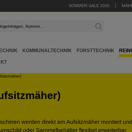
SOMMER-SALE 2026
MÄH
ECHNIK
KOMMUNALTECHNIK
FORSTTECHNIK
REIN
AKT
fsitzmäher)
fsitzmäher)
schinen
werden
direkt
am
Aufsitzmäher
montiert
un
umschild
oder
Sammelbehälter
flexibel
erweiterbar.