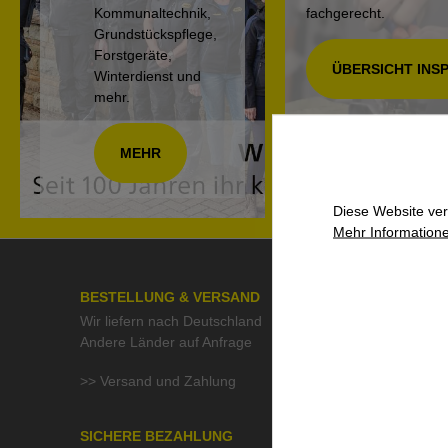
Kommunaltechnik,
fachgerecht.
Grundstückspflege,
Forstgeräte,
ÜBERSICHT INS
Winterdienst und
mehr.
MEHR
Diese Website ver
Mehr Informatione
BESTELLUNG & VERSAND
ÜBER UN
Wir liefern nach Deutschland
>> Kontak
Andere Länder auf Anfrage
>> Aktuell
>> Stelle
>> Versand und Zahlung
>> QMF Gü
>> Umwelt
SICHERE BEZAHLUNG