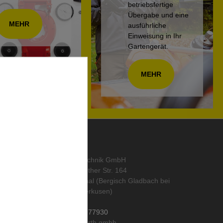
betriebsfertige
Übergabe und eine
MEHR
ausführliche
Einweisung in Ihr
Gartengerät.
MEHR
KONTAKT
abo
,
ORTH Landtechnik GmbH
Alte Wipperfürther Str. 164
51519 Odenthal (Bergisch Gladbach bei
Köln und Leverkusen)
Deutschland
Tel.:
02202 / 977930
Mail: