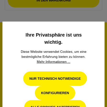
IN DEN WARENKORB
Ihre Privatsphäre ist uns
Unser Rund-um-Service
wichtig.
begleitet Sie auch nach
Diese Website verwendet Cookies, um eine
dem Kauf
bestmögliche Erfahrung bieten zu können.
Mehr Informationen ...
Zu unserem Standard gehören
NUR TECHNISCH NOTWENDIGE
professionelle Beratung, betriebsfertige
Übergabe und eine ausführliche Einweisung
KONFIGURIEREN
in Ihr Gartengerät. Auch nach dem Kauf
stehen wir mit Service und Reparaturen zur