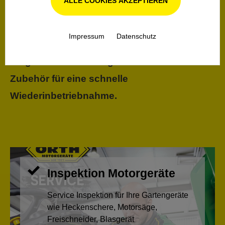
ALLE COOKIES AKZEPTIEREN
Seite. Regelmäßiges Schärfen und
Inspektionen garantieren die
Impressum
Datenschutz
Einsatzbereitschaft. Bei Defekten Geräten
sorgen wir mit vorrätigen Ersatzteilen und
Zubehör für eine schnelle
Wiederinbetriebnahme.
Inspektion Motorgeräte
Service Inspektion für Ihre Gartengeräte
wie Heckenschere, Motorsäge,
Freischneider, Blasgerät