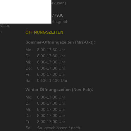
Köln und Leverkusen)
Deutschland
Tel.:
02202 / 977930
Mail:
läser
,
n
ÖFFNUNGSZEITEN
Sommer-Öffnungszeiten (Mrz-Okt):
Mo:
8:00-17:30 Uhr
Di:
8:00-17:30 Uhr
Mi:
8:00-17:30 Uhr
Do:
8:00-17:30 Uhr
Fr:
8:00-17:30 Uhr
Sa:
08:30-12:30 Uhr
Winter-Öffnungszeiten (Nov-Feb):
Mo:
8:00-17:00 Uhr
Di:
8:00-17:00 Uhr
Mi:
8:00-17:00 Uhr
Do:
8:00-17:00 Uhr
Fr:
8:00-17:00 Uhr
Sa:
Sa. geschlossen / nach