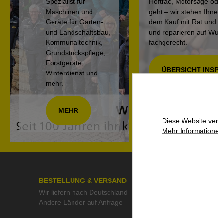
Spezialist für
Hoftrac, Motorsäge o
Maschinen und
geht – wir stehen Ihn
Geräte für Garten-
dem Kauf mit Rat und 
und Landschaftsbau,
und reparieren auf W
Kommunaltechnik,
fachgerecht.
Grundstückspflege,
Forstgeräte,
ÜBERSICHT INS
Winterdienst und
mehr.
MEHR
Diese Website ver
Mehr Informatione
BESTELLUNG & VERSAND
ÜBER UN
Wir liefern nach Deutschland
>> Kontak
Andere Länder auf Anfrage
>> Aktuell
>> Stelle