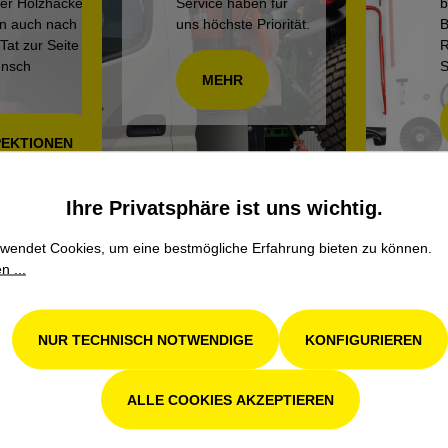
der Holzhacker
Service haben für
b
en auch nach
uns höchste Priorität.
B
Tat zur Seite
R
unsch
S
MEHR
PEKTIONEN
Ihre Privatsphäre ist uns wichtig.
wendet Cookies, um eine bestmögliche Erfahrung bieten zu können.
n ...
NUR TECHNISCH NOTWENDIGE
KONFIGURIEREN
S
UNSERE MARKEN
John Deere
,
Stihl
,
Avant
,
Grillo
,
S
tformular
ALLE COOKIES AKZEPTIEREN
Weidemann
,
Remarc
,
Pramac
,
es
Schliesing
,
Kress
,
Tielbürger
nangebote