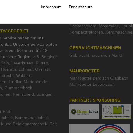
Impressum
Datenschutz
tesiegel
TOP KATEGORIEN
schutz und Nachhaltigkeit
Mähroboter
,
Rasentraktor
,
Heckenschere
,
Motorsäge
,
Laubb
ERVICEGEBIET
Kompakttraktoren
,
Kehrmaschine
 Service haben für uns
iorität. Unseren Service bieten
GEBRAUCHTMASCHINEN
kreis von 50km um 51519
Gebrauchtmaschinen-Markt
in unsere Region
, z.B. Bergisch
Köln, Leverkusen, Kürten,
 Rösrath, Lohmar, Overath,
MÄHROBOTER
brecht, Waldbröl,
Mähroboter Bergisch Gladbach
hen, Lindlar, Marienheide,
Mähroboter Leverkusen
th, Gummersbach,
rchen, Remscheid, Solingen,
PARTNER / SPONSORING
r Profi
technik
,
Kommunaltechnik
ik
und
Reinigungstechnik
. Seit