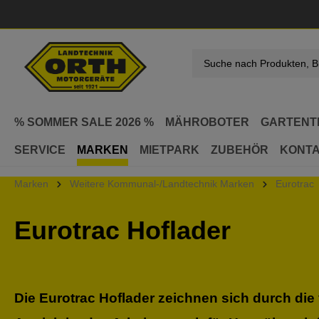
springen
Zur Hauptnavigation springen
% SOMMER SALE 2026 %
MÄHROBOTER
GARTENT
SERVICE
MARKEN
MIETPARK
ZUBEHÖR
KONT
Marken
Weitere Kommunal-/Landtechnik Marken
Eurotrac
Eurotrac Hoflader
Die Eurotrac Hoflader zeichnen sich durch d