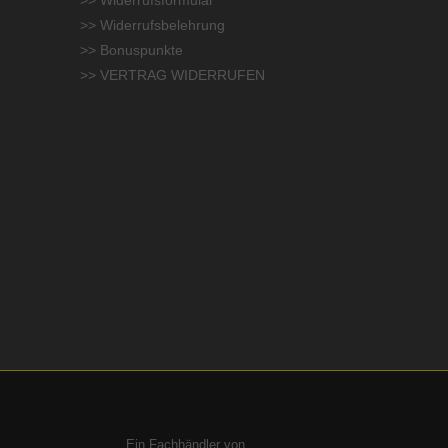
>> Widerrufsbelehrung
>> Bonuspunkte
>> VERTRAG WIDERRUFEN
Ein Fachhändler von