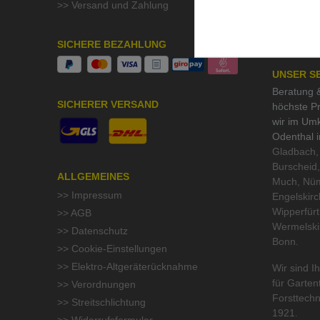
>> Versand und Zahlung
>> QMF Gü
>> Umwelt
SICHERE BEZAHLUNG
UNSER S
Beratung &
SICHERER VERSAND
höchste Pr
wir im Um
Odenthal 
Gladbach, 
Burscheid,
ALLGEMEINES
Much, Nüm
>> Impressum
Engelskirc
Wipperfür
>> AGB
Wermelski
>> Datenschutz
Bonn.
>> Cookie-Einstellungen
>> Elektro-Altgeräterücknahme
Wir sind Ih
für
Garten
>> Verordnungen
Forsttechn
>> Streitschlichtung
1921.
>> Widerrufsformular