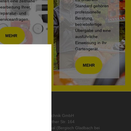
ieten eine zeitnahe
Standard gehören
earbeitung Ihrer
professionelle
eparatur- und
Beratung,
erviceanfragen.
betriebsfertige
Übergabe und eine
MEHR
ausführliche
Einweisung in Ihr
Gartengerät.
MEHR
KONTAKT
abo
,
ORTH Landtechnik GmbH
Alte Wipperfürther Str. 164
51519 Odenthal (Bergisch Gladbach bei