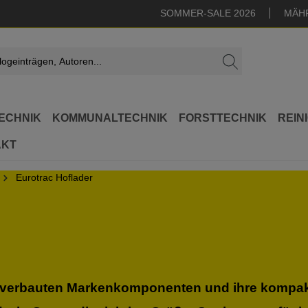
SOMMER-SALE 2026
MÄH
ECHNIK
KOMMUNALTECHNIK
FORSTTECHNIK
REIN
AKT
Eurotrac Hoflader
ie verbauten Markenkomponenten und ihre kompa