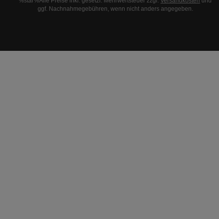
%star%Alle Preise inkl. gesetzl. Mehrwertsteuer zzgl.
Versandkosten
und
ggf. Nachnahmegebühren, wenn nicht anders angegeben.