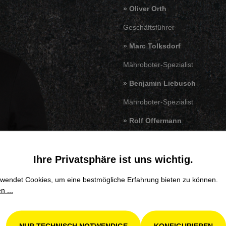
» Oliver Orth
Geschäftsführer
»
Marc Tolksdorf
Mähroboter-Spezialist
» Benjamin Liebusch
Mähroboter-Spezialist
» Rolf Offermann
Mähroboter-Spezialist
Ihre Privatsphäre ist uns wichtig.
wendet Cookies, um eine bestmögliche Erfahrung bieten zu können.
n ...
Vorname*
NUR TECHNISCH NOTWENDIGE
KONFIGURIEREN