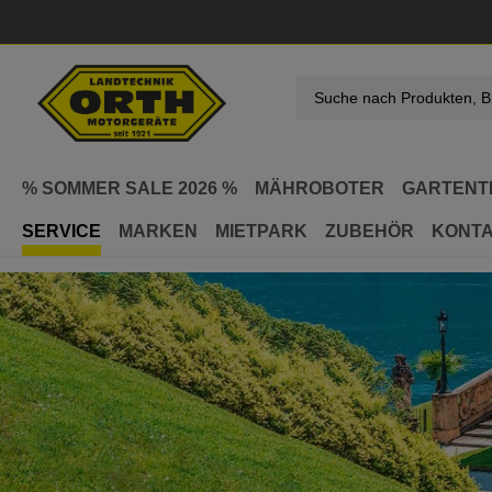
springen
Zur Hauptnavigation springen
% SOMMER SALE 2026 %
MÄHROBOTER
GARTENT
SERVICE
MARKEN
MIETPARK
ZUBEHÖR
KONT
Service
Werkstatt Services
Service Gartentechnik
Mähro