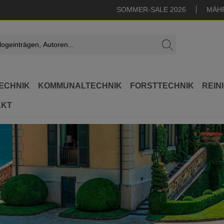
SOMMER-SALE 2026
MÄH
ECHNIK
KOMMUNALTECHNIK
FORSTTECHNIK
REIN
AKT
boter Beratung + Installation