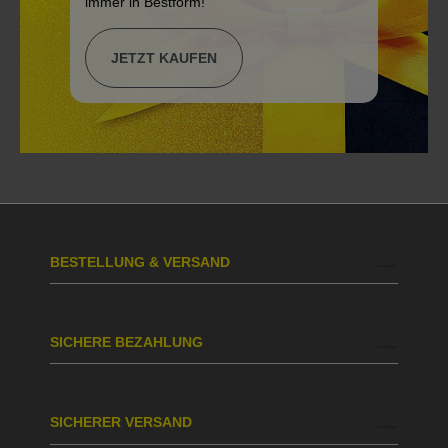
immer in Bestform!
JETZT KAUFEN
BESTELLUNG & VERSAND
SICHERE BEZAHLUNG
SICHERER VERSAND