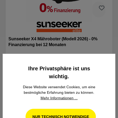
Sunseeker X4 Mähroboter (Modell 2026) - 0%
Finanzierung bei 12 Monaten
1.399,00 €*
Ihre Privatsphäre ist uns
wichtig.
Diese Website verwendet Cookies, um eine
bestmögliche Erfahrung bieten zu können.
DETAILS
Mehr Informationen ...
IN DEN WARENKORB
NUR TECHNISCH NOTWENDIGE