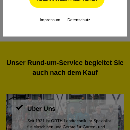
IN DEN WARENKORB
Impressum
Datenschutz
Unser Rund-um-Service begleitet Sie
auch nach dem Kauf
Über Uns
Seit 1921 ist ORTH Landtechnik Ihr Spezialist
für Maschinen und Geräte für Garten- und