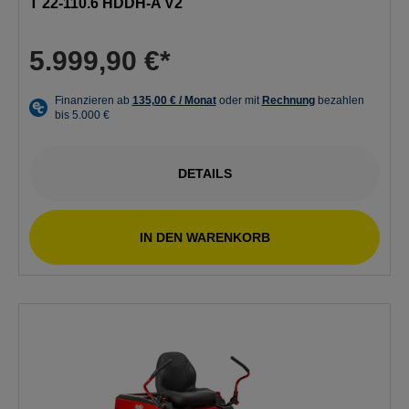
T 22-110.6 HDDH-A V2
5.999,90 €*
DETAILS
IN DEN WARENKORB