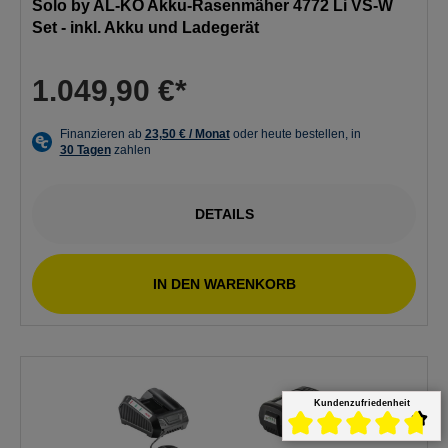
Solo by AL-KO Akku-Rasenmäher 4772 Li VS-W
Set - inkl. Akku und Ladegerät
1.049,90 €*
DETAILS
IN DEN WARENKORB
Kundenzufriedenheit
Durchschnittliche Bewert