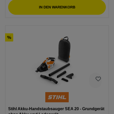
IN DEN WARENKORB
%
Stihl Akku-Handstaubsauger SEA 20 - Grundgerät