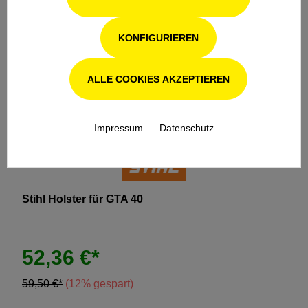
%
KONFIGURIEREN
ALLE COOKIES AKZEPTIEREN
Impressum
Datenschutz
Stihl Holster für GTA 40
52,36 €*
59,50 €*
(12% gespart)