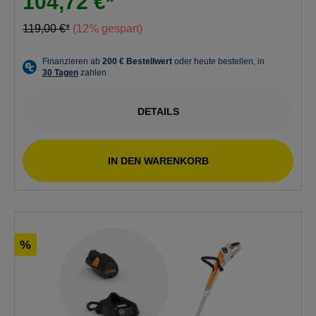
104,72 €*
119,00 €*
(12% gespart)
DETAILS
IN DEN WARENKORB
%