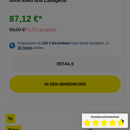
ohne Akku und Ladegerät
87,12 €*
99,00 €*
(12% gespart)
DETAILS
IN DEN WARENKORB
Kundenzufriedenheit
%
Durchschnittliche Bewert