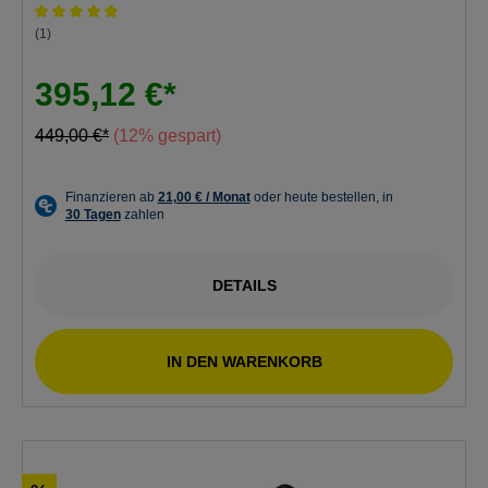
Durchschnittliche Bewertung von 5 von 5 Sternen
(1)
395,12 €*
449,00 €*
(12% gespart)
DETAILS
IN DEN WARENKORB