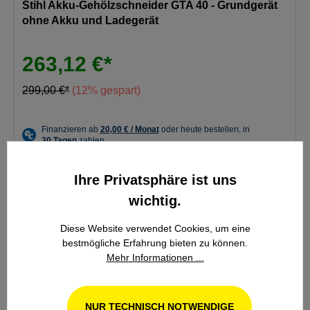
Stihl Akku-Gehölzschneider GTA 40 - Grundgerät
ohne Akku und Ladegerät
263,12 €*
299,00 €*
(12% gespart)
Ihre Privatsphäre ist uns
DETAILS
wichtig.
Diese Website verwendet Cookies, um eine
IN DEN WARENKORB
bestmögliche Erfahrung bieten zu können.
Mehr Informationen ...
NUR TECHNISCH NOTWENDIGE