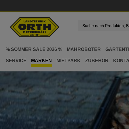
springen
Zur Hauptnavigation springen
% SOMMER SALE 2026 %
MÄHROBOTER
GARTENT
SERVICE
MARKEN
MIETPARK
ZUBEHÖR
KONT
Marken
Weitere Gartentechnik-Marken
Westermann