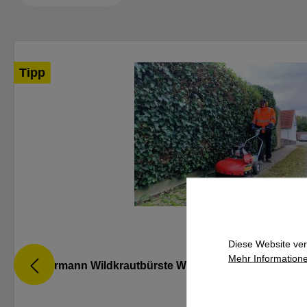
Tipp
Diese Website ver
Mehr Informatione
Westermann Wildkrautbürste WKB 660 Honda