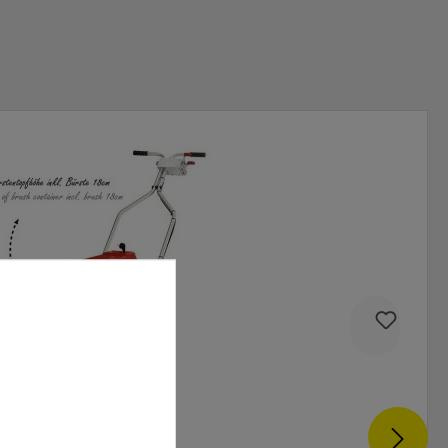
Weitere Produkte
n WR 870 Akku