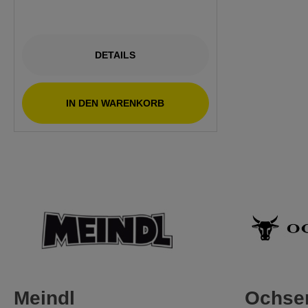
DETAILS
IN DEN WARENKORB
IN
Meindl
Ochse