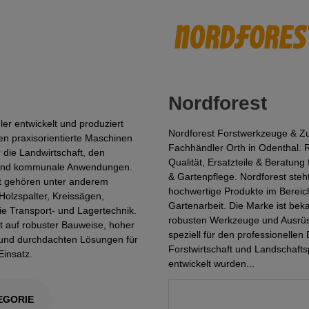
Nordforest
er entwickelt und produziert
Nordforest Forstwerkzeuge & Z
en praxisorientierte Maschinen
Fachhändler Orth in Odenthal. 
 die Landwirtschaft, den
Qualität, Ersatzteile & Beratung 
 und kommunale Anwendungen.
& Gartenpflege. Nordforest steht
t gehören unter anderem
hochwertige Produkte im Bereic
olzspalter, Kreissägen,
Gartenarbeit. Die Marke ist beka
e Transport- und Lagertechnik.
robusten Werkzeuge und Ausrüs
t auf robuster Bauweise, hoher
speziell für den professionellen 
t und durchdachten Lösungen für
Forstwirtschaft und Landschafts
Einsatz.
entwickelt wurden...
EGORIE