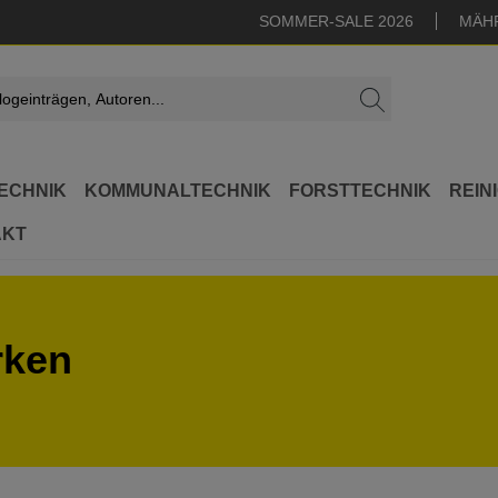
SOMMER-SALE 2026
MÄH
ECHNIK
KOMMUNALTECHNIK
FORSTTECHNIK
REIN
AKT
rken