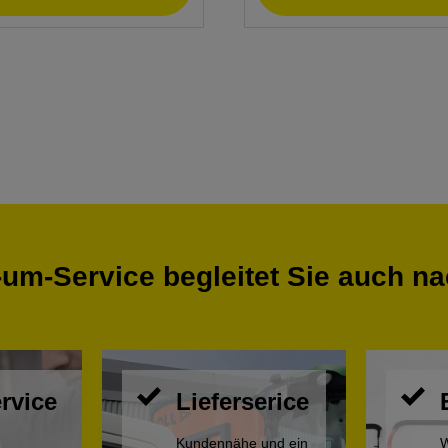
um-Service begleitet Sie auch n
rvice
Lieferserice
Kundennähe und ein
W