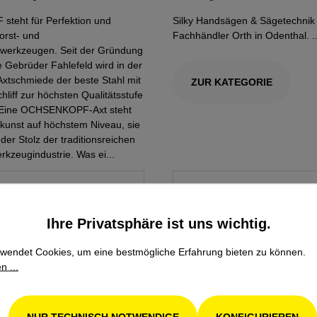
teht für Perfektion und
Silky Handsägen & Sägetechnik
Forst- und
Fachhändler Orth in Odenthal. ..
erkzeugen. Seit der Gründung
 Gebrüder Fahlefeld wird in der
xtschmiede der beste Stahl mit
ZUR KATEGORIE
liff zur höchsten Qualitätsstufe
 Eine OCHSENKOPF-Axt steht
kunst auf höchstem Niveau, sie
 der Stolz der traditionsreichen
kzeugindustrie. Was ei...
EGORIE
Ihre Privatsphäre ist uns wichtig.
wendet Cookies, um eine bestmögliche Erfahrung bieten zu können.
n ...
NUR TECHNISCH NOTWENDIGE
KONFIGURIEREN