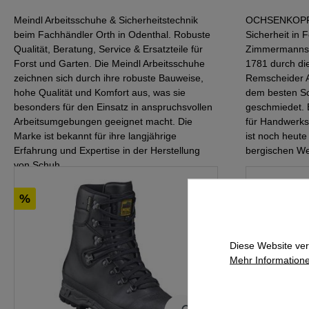
Meindl Arbeitsschuhe & Sicherheitstechnik
OCHSENKOPF s
beim Fachhändler Orth in Odenthal. Robuste
Sicherheit in 
Qualität, Beratung, Service & Ersatzteile für
Zimmermannsw
Forst und Garten. Die Meindl Arbeitsschuhe
1781 durch die
zeichnen sich durch ihre robuste Bauweise,
Remscheider A
hohe Qualität und Komfort aus, was sie
dem besten Sch
besonders für den Einsatz in anspruchsvollen
geschmiedet.
Arbeitsumgebungen geeignet macht. Die
für Handwerks
Marke ist bekannt für ihre langjährige
ist noch heute
Erfahrung und Expertise in der Herstellung
bergischen Wer
von Schuh...
ZUR KAT
%
%
ZUR KATEGORIE
Diese Website ver
Mehr Informatione