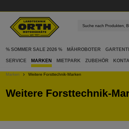
springen
Zur Hauptnavigation springen
% SOMMER SALE 2026 %
MÄHROBOTER
GARTENT
SERVICE
MARKEN
MIETPARK
ZUBEHÖR
KONT
Marken
Weitere Forsttechnik-Marken
Weitere Forsttechnik-Ma