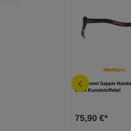
ZUR KATEGORIE
Handbeil Kubben 24cm
Gränsfors Axtschleifstein
Nordforest Sappie Hand
60cm Kunststoffstiel
 €*
45,01 €*
75,90 €*