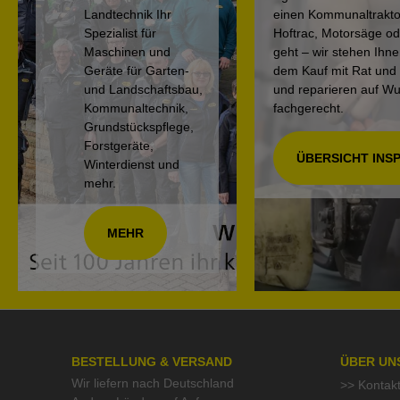
Landtechnik Ihr
einen Kommunaltrakto
Spezialist für
Hoftrac, Motorsäge o
Maschinen und
geht – wir stehen Ihn
Geräte für Garten-
dem Kauf mit Rat und 
und Landschaftsbau,
und reparieren auf W
Kommunaltechnik,
fachgerecht.
Grundstückspflege,
Forstgeräte,
ÜBERSICHT INS
Winterdienst und
mehr.
MEHR
BESTELLUNG & VERSAND
ÜBER UN
Wir liefern nach Deutschland
>> Kontak