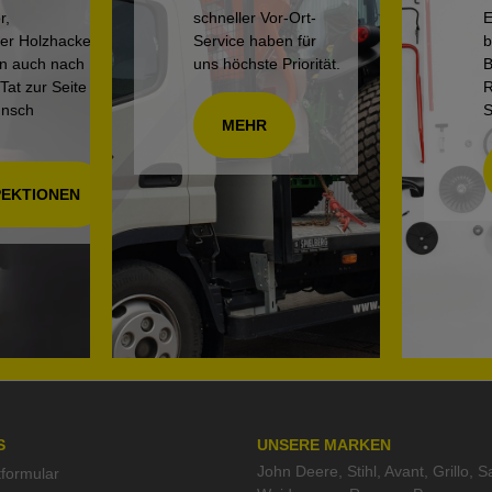
r,
schneller Vor-Ort-
E
der Holzhacker
Service haben für
b
en auch nach
uns höchste Priorität.
B
Tat zur Seite
R
unsch
S
MEHR
PEKTIONEN
S
UNSERE MARKEN
John Deere
,
Stihl
,
Avant
,
Grillo
,
S
tformular