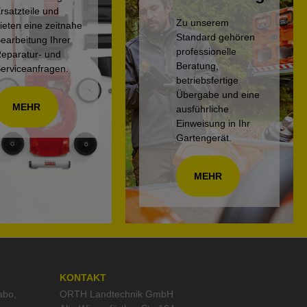
rsatzteile und
Zu unserem
ieten eine zeitnahe
Standard gehören
earbeitung Ihrer
professionelle
eparatur- und
Beratung,
erviceanfragen.
betriebsfertige
Übergabe und eine
MEHR
ausführliche
Einweisung in Ihr
Gartengerät.
MEHR
KONTAKT
abo
,
ORTH Landtechnik GmbH