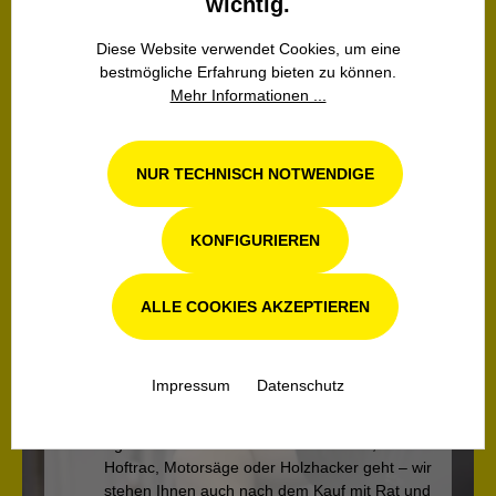
wichtig.
Über Uns
Diese Website verwendet Cookies, um eine
bestmögliche Erfahrung bieten zu können.
Seit 1921 ist ORTH Landtechnik Ihr Spezialist
Mehr Informationen ...
für Maschinen und Geräte für Garten- und
Landschaftsbau, Kommunaltechnik,
Grundstückspflege, Forstgeräte, Winterdienst
NUR TECHNISCH NOTWENDIGE
und mehr.
KONFIGURIEREN
MEHR
ALLE COOKIES AKZEPTIEREN
Impressum
Datenschutz
Werkstatt Service
Egal ob es um einen Kommunaltraktor,
Hoftrac, Motorsäge oder Holzhacker geht – wir
stehen Ihnen auch nach dem Kauf mit Rat und