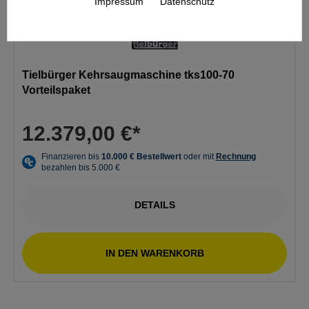
Impressum
Datenschutz
Tielbürger Kehrsaugmaschine tks100-70
Vorteilspaket
12.379,00 €*
DETAILS
IN DEN WARENKORB