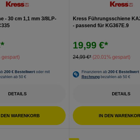
e - 30 cm 1,1 mm 3/8LP-
Kress Führungsschiene KA2
C335
- passend für KG367E.9
*
19,99 €*
 gespart)
24,99 €*
(20.01% gespart)
DETAILS
DETAILS
N DEN WARENKORB
IN DEN WARENKO