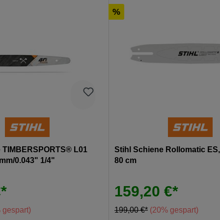
%
ne TIMBERSPORTS® L01
Stihl Schiene Rollomatic ES, 
mm/0.043" 1/4"
80 cm
*
159,20 €*
 gespart)
199,00 €*
(20% gespart)