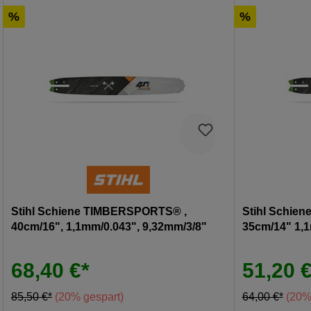
%
%
Stihl Schiene TIMBERSPORTS® ,
Stihl Schie
40cm/16", 1,1mm/0.043", 9,32mm/3/8"
35cm/14" 1,1
68,40 €*
51,20 €
85,50 €*
(20% gespart)
64,00 €*
(20%