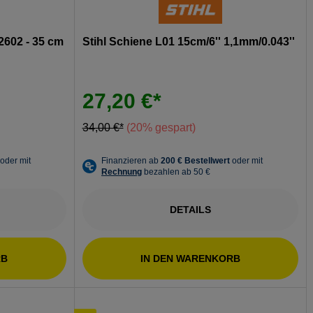
602 - 35 cm
Stihl Schiene L01 15cm/6'' 1,1mm/0.043''
27,20 €*
34,00 €*
(20% gespart)
DETAILS
RB
IN DEN WARENKORB