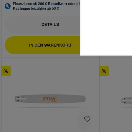
DETAILS
IN DEN WARENKORB
I
%
%