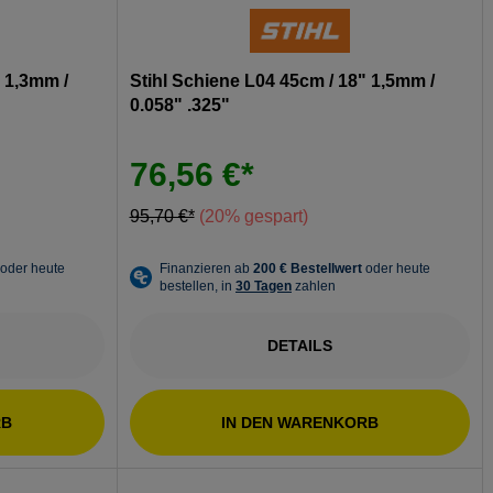
" 1,3mm /
Stihl Schiene L04 45cm / 18" 1,5mm /
0.058" .325"
76,56 €*
95,70 €*
(20% gespart)
DETAILS
RB
IN DEN WARENKORB