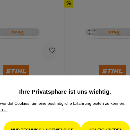
%
 L04, 40cm/16''
Stihl Schiene L04 30cm / 12
 3/8''
0,05" 3/8"
Ihre Privatsphäre ist uns wichtig.
wendet Cookies, um eine bestmögliche Erfahrung bieten zu können.
*
52,72 €*
n ...
 gespart)
65,90 €*
(20% gespart)
NUR TECHNISCH NOTWENDIGE
KONFIGURIEREN