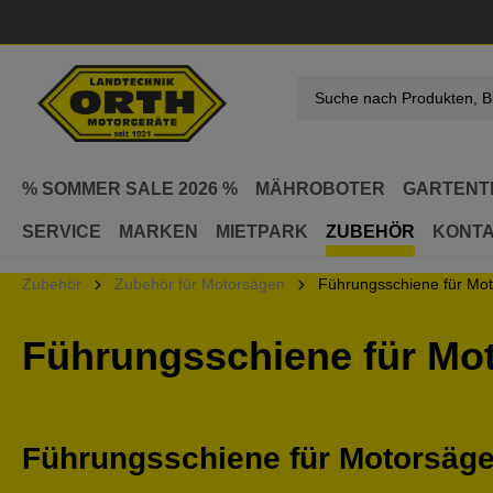
springen
Zur Hauptnavigation springen
% SOMMER SALE 2026 %
MÄHROBOTER
GARTENT
SERVICE
MARKEN
MIETPARK
ZUBEHÖR
KONT
Zubehör
Zubehör für Motorsägen
Führungsschiene für Mo
Führungsschiene für Mo
Führungsschiene für Motorsäge 