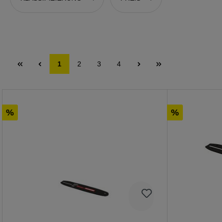
1
2
3
4
%
%