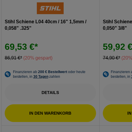
Stihl Schiene L04 40cm / 16" 1,5mm /
Stihl Schien
0,058" .325"
0,050" 3/8"
69,53 €*
59,92 €
86,91 €*
(20% gespart)
74,90 €*
(20%
DETAILS
IN DEN WARENKORB
I