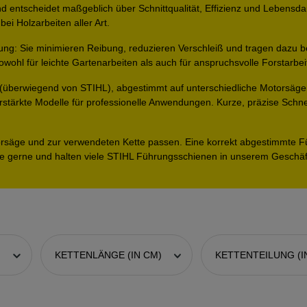
nd entscheidet maßgeblich über Schnittqualität, Effizienz und Lebensda
bei Holzarbeiten aller Art.
ung: Sie minimieren Reibung, reduzieren Verschleiß und tragen dazu be
ohl für leichte Gartenarbeiten als auch für anspruchsvolle Forstarbei
 (überwiegend von STIHL)
, abgestimmt auf unterschiedliche Motorsäg
rstärkte Modelle für professionelle Anwendungen. Kurze, präzise Schn
orsäge und zur verwendeten
Kette
passen. Eine korrekt abgestimmte Füh
e gerne und halten viele STIHL Führungsschienen in unserem Geschäft 
)
KETTENLÄNGE (IN CM)
KETTENTEILUNG (IN