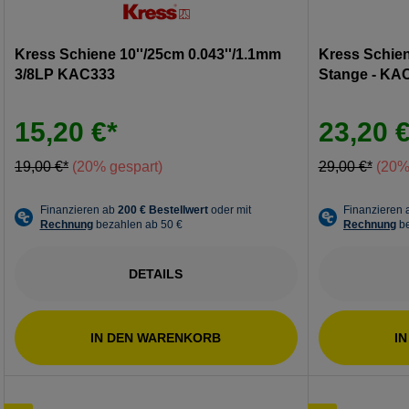
Kress Schiene 10''/25cm 0.043''/1.1mm
Kress Schien
3/8LP KAC333
Stange - KA
15,20 €*
23,20 €
19,00 €*
(20% gespart)
29,00 €*
(20%
DETAILS
IN DEN WARENKORB
I