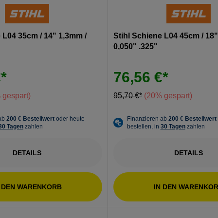
e L04 35cm / 14" 1,3mm /
Stihl Schiene L04 45cm / 18
0,050" .325"
*
76,56 €*
 gespart)
95,70 €*
(20% gespart)
DETAILS
DETAILS
N DEN WARENKORB
IN DEN WARENKO