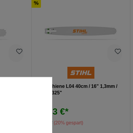
%
" 1,3mm /
Stihl Schiene L04 40cm / 16" 1,3mm /
0,050" .325"
69,53 €*
86,91 €*
(20% gespart)