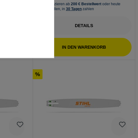
DETAILS
RB
IN DEN WARENKORB
%