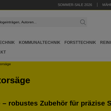
SOMMER-SALE 2026
MÄH
ECHNIK
KOMMUNALTECHNIK
FORSTTECHNIK
REIN
AKT
torsäge
torsäge
– robustes Zubehör für präzise S