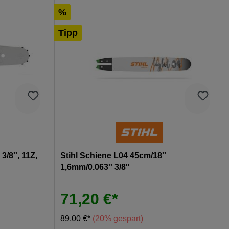
%
Tipp
3/8'', 11Z,
Stihl Schiene L04 45cm/18''
1,6mm/0.063'' 3/8''
71,20 €*
89,00 €*
(20% gespart)