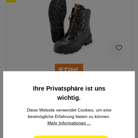
Stihl MS-Lederstiefel Function
Ihre Privatsphäre ist uns
wichtig.
Durchschnittliche Bewertung von 5 von 5 Sternen
(0)
Diese Website verwendet Cookies, um eine
bestmögliche Erfahrung bieten zu können.
Mehr Informationen ...
134,10 €*
149,00 €*
(10% gespart)