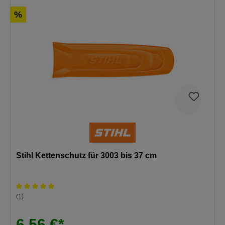
%
Stihl Kettenschutz für 3003 bis 37 cm
Durchschnittliche Bewertung von 5 von 5 Sternen
(1)
6,56 €*