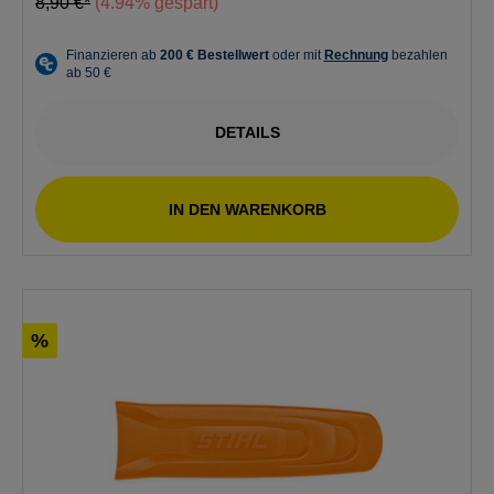
8,90 €*
(4.94% gespart)
DETAILS
IN DEN WARENKORB
%