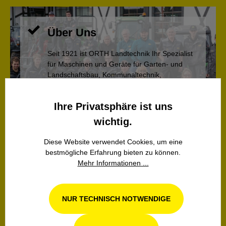
Über Uns
Seit 1921 ist ORTH Landtechnik Ihr Spezialist
für Maschinen und Geräte für Garten- und
Landschaftsbau, Kommunaltechnik,
Grundstückspflege, Forstgeräte, Winterdienst
und mehr.
Ihre Privatsphäre ist uns
wichtig.
MEHR
Diese Website verwendet Cookies, um eine
bestmögliche Erfahrung bieten zu können.
Mehr Informationen ...
Werkstatt Service
NUR TECHNISCH NOTWENDIGE
Egal ob es um einen Kommunaltraktor,
Hoftrac, Motorsäge oder Holzhacker geht – wir