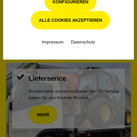
KONFIGURIEREN
stehen Ihnen auch nach dem Kauf mit Rat und
Tat zur Seite und reparieren auf Wunsch
fachgerecht.
ALLE COOKIES AKZEPTIEREN
ÜBERSICHT INSPEKTIONEN
Impressum
Datenschutz
Lieferserice
Kundennähe und ein schneller Vor-Ort-Service
haben für uns höchste Priorität.
MEHR