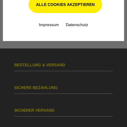
ALLE COOKIES AKZEPTIEREN
Unsere Fachwerkstatt für Garten-, Forst-
und Landtechnik- Geräte in Odenthal bei
Köln steht Ihnen auch nach dem Kauf mit
Impressum
Datenschutz
Rat und Tat zur Seite.
BESTELLUNG & VERSAND
SICHERE BEZAHLUNG
SICHERER VERSAND