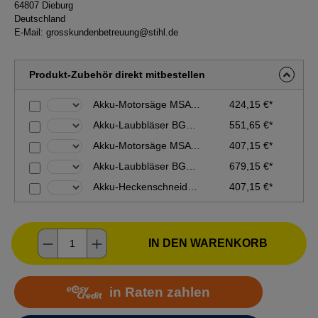
64807 Dieburg
Deutschland
E-Mail:
grosskundenbetreuung@stihl.de
Produkt-Zubehör direkt mitbestellen
Akku-Motorsäge MSA 161 T - 30 cm / 12'' - Grundgerät ohne Akku und Ladegerät
424,15 €*
Akku-Laubbläser BGA 200 inkl. Tragsystem - Grundgerät ohne Akku und Ladegerät
551,65 €*
Akku-Motorsäge MSA 161 T - 25 cm - Grundgerät ohne Akku und Ladegerät
407,15 €*
Akku-Laubbläser BGA 300 - Grundgerät ohne Akku und Ladegerät
679,15 €*
Akku-Heckenschneider HLA 66 - 50 cm - 115° - Grundgerät ohne Akku und Ladegerät
407,15 €*
Produkt Anzahl: Gib den gewünschten Wer
IN DEN WARENKORB