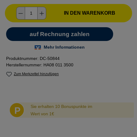
Produkt Anzahl: Gib den gewünschten Wer
IN DEN WARENKORB
Produktnummer:
DC-50844
Herstellernummer:
HA08 011 3500
Zum Merkzettel hinzufügen
Abstand
Sie erhalten 10 Bonuspunkte im
P
Wert von 1€