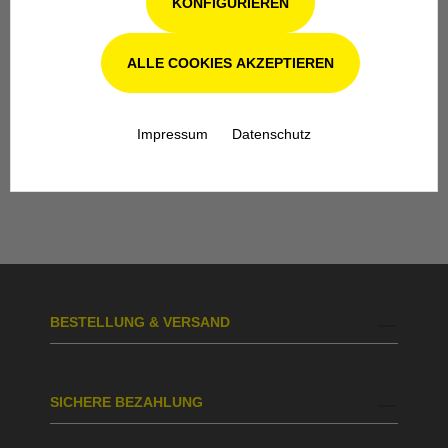
KONFIGURIEREN
ALLE COOKIES AKZEPTIEREN
Werkstatt in Odenthal / Köln
Unsere Fachwerkstatt für Garten-, Forst-
Impressum
Datenschutz
und Landtechnik- Geräte in Odenthal bei
Köln steht Ihnen auch nach dem Kauf mit
Rat und Tat zur Seite.
BESTELLUNG & VERSAND
SICHERE BEZAHLUNG