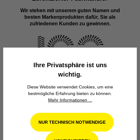
Wir stehen mit unserem guten Namen und
besten Markenprodukten dafür, Sie als
zufriedenen Kunden zu gewinnen.
Ihre Privatsphäre ist uns
wichtig.
Familienbetrieb
Diese Website verwendet Cookies, um eine
Wir stehen seit über 100 Jahren als
bestmögliche Erfahrung bieten zu können.
Familienbetrieb in 4. Generation für
Mehr Informationen ...
Kompetenz, Innovation und
Zuverlässigkeit.
NUR TECHNISCH NOTWENDIGE