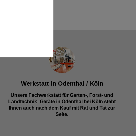
Werkstatt in Odenthal / Köln
Unsere Fachwerkstatt für Garten-, Forst- und
Landtechnik- Geräte in Odenthal bei Köln steht
Ihnen auch nach dem Kauf mit Rat und Tat zur
Seite.