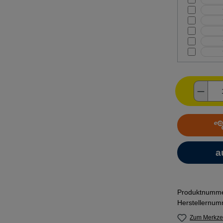
Produ
Produktnumm
Herstellernu
Zum Merkzet