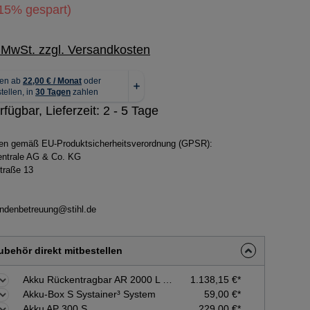
15% gespart)
. MwSt. zzgl. Versandkosten
fügbar, Lieferzeit: 2 - 5 Tage
ben gemäß EU-Produktsicherheitsverordnung (GPSR):
zentrale AG & Co. KG
traße 13
ndenbetreuung@stihl.de
behör direkt mitbestellen
Akku Rückentragbar AR 2000 L Set - inkl. Anschlussleitung und Adapter
1.138,15 €*
Akku-Box S Systainer³ System
59,00 €*
Akku AP 300 S
229,00 €*