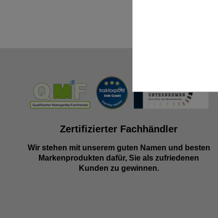
Zertifizierter Fachhändler
Wir stehen mit unserem guten Namen und besten
Markenprodukten dafür, Sie als zufriedenen
Kunden zu gewinnen.