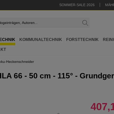
SOMMER-SALE 2026
MÄH
ECHNIK
KOMMUNALTECHNIK
FORSTTECHNIK
REIN
AKT
kku-Heckenschneider
LA 66 - 50 cm - 115° - Grundge
407,