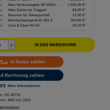
Akku Rückentragbar AR 3000 L Set - inkl. Anschlussleitung und Adapter
1.656,66 €*
Akku-Gürtel mit Traggurt
69,00 €*
Klammer für Telekopschaft
13,90 €*
Mehrfachladegerät AL 301-4
364,65 €*
Care & Clean Kit HS
24,20 €*
kt Anzahl: Gib den gewünschten Wert ein o
IN DEN WARENKORB
er:
DC-48730
mmer:
4859 011 2910
tel hinzufügen