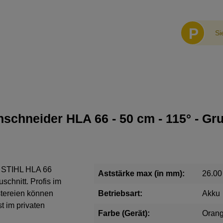
P
Si
chneider HLA 66 - 50 cm - 115° - Gr
m STIHL HLA 66
Aststärke max (in mm):
26.00
schnitt. Profis im
tereien können
Betriebsart:
Akku
 im privaten
Farbe (Gerät):
Oran