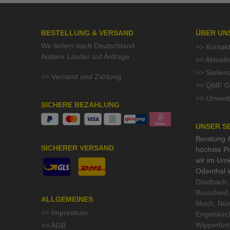
BESTELLUNG & VERSAND
ÜBER UN
Wir liefern nach Deutschland
>> Kontak
Andere Länder auf Anfrage
>> Aktuell
>> Stelle
>> Versand und Zahlung
>> QMF Gü
>> Umwelt
SICHERE BEZAHLUNG
UNSER S
Beratung &
SICHERER VERSAND
höchste Pr
wir im Um
Odenthal 
Gladbach, 
Burscheid,
ALLGEMEINES
Much, Nüm
>> Impressum
Engelskirc
Wipperfür
>> AGB