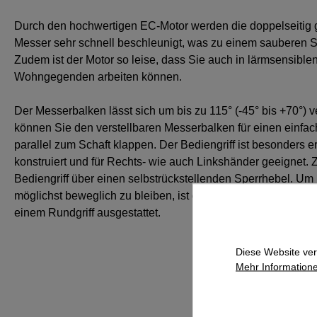
Durch den hochwertigen EC‑Motor werden die doppelseitig 
Messer sehr schnell beschleunigt, was zu einem sauberen Sch
Zudem ist der Motor so leise, dass Sie auch in lärmsensible
Wohngegenden arbeiten können.
Der Messerbalken lässt sich um bis zu 115° (-45° bis +70°) v
können Sie den verstellbaren Messerbalken für einen einfac
parallel zum Schaft klappen. Der Bediengriff ist besonders 
konstruiert und für Rechts- wie auch Linkshänder geeignet. 
Bediengriff über einen selbstrückstellenden Sperrhebel. Um 
möglichst beweglich zu bleiben, ist der Akku‑Heckenschnei
einem Rundgriff ausgestattet.
Diese Website ver
Mehr Informatione