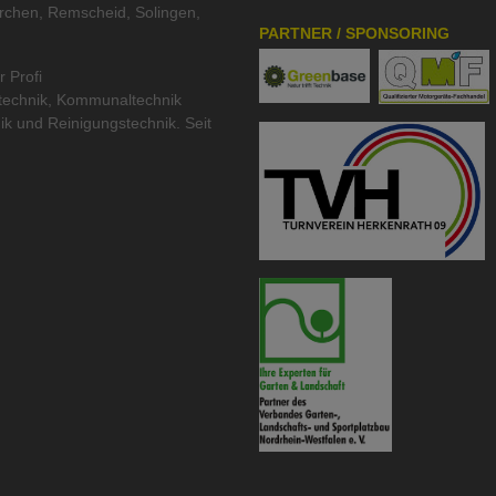
rchen, Remscheid, Solingen,
PARTNER / SPONSORING
r Profi
technik
,
Kommunaltechnik
ik
und
Reinigungstechnik
. Seit