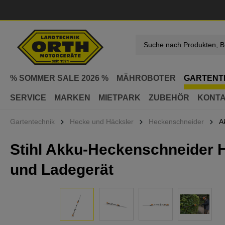
springen
Zur Hauptnavigation springen
% SOMMER SALE 2026 %
MÄHROBOTER
GARTENT
SERVICE
MARKEN
MIETPARK
ZUBEHÖR
KONT
Gartentechnik
Hecke und Häcksler
Heckenschneider
A
Stihl Akku-Heckenschneider H
und Ladegerät
Bildergalerie überspringen