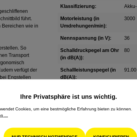
Klassifizierung:
Akku
geschliffenen
nittbild führt.
Motorleistung (in
3000
n Bereichen wie in
Umdrehungen/min):
Nennspannung (in V):
36
erstellen. So
Schalldruckpegel am Ohr
80
hen Transport
(in dB(A)):
ergonomisch
Zudem verfügt der
Schallleistungspegel (in
91.00
bei Engstellen
dB(A)):
der HLA 66 mit
Schneidwerkzeug:
50cm
Ihre Privatsphäre ist uns wichtig.
Zahn
wendet Cookies, um eine bestmögliche Erfahrung bieten zu können.
Schnitt-/Schwertlänge (in
50
n ...
cm):
Schutzart:
IPX4
NUR TECHNISCH NOTWENDIGE
KONFIGURIEREN