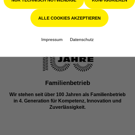
ALLE COOKIES AKZEPTIEREN
Impressum
Datenschutz
Familienbetrieb
Wir stehen seit über 100 Jahren als Familienbetrieb
in 4. Generation für Kompetenz, Innovation und
Zuverlässigkeit.