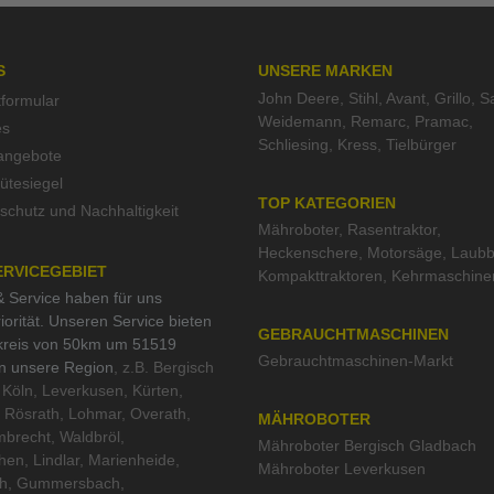
S
UNSERE MARKEN
John Deere
,
Stihl
,
Avant
,
Grillo
,
S
tformular
Weidemann
,
Remarc
,
Pramac
,
es
Schliesing
,
Kress
,
Tielbürger
nangebote
tesiegel
TOP KATEGORIEN
schutz und Nachhaltigkeit
Mähroboter
,
Rasentraktor
,
Heckenschere
,
Motorsäge
,
Laubb
ERVICEGEBIET
Kompakttraktoren
,
Kehrmaschine
 Service haben für uns
iorität. Unseren Service bieten
GEBRAUCHTMASCHINEN
kreis von 50km um 51519
Gebrauchtmaschinen-Markt
in unsere Region
, z.B. Bergisch
Köln, Leverkusen, Kürten,
 Rösrath, Lohmar, Overath,
MÄHROBOTER
brecht, Waldbröl,
Mähroboter Bergisch Gladbach
hen, Lindlar, Marienheide,
Mähroboter Leverkusen
th, Gummersbach,