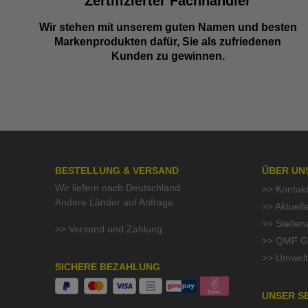
Zertifizierter Fachhändler
Wir stehen mit unserem guten Namen und besten
Markenprodukten dafür, Sie als zufriedenen
Kunden zu gewinnen.
BESTELLUNG & VERSAND
ÜBER UN
Wir liefern nach Deutschland
>> Kontak
Andere Länder auf Anfrage
>> Aktuell
>> Stelle
>> Versand und Zahlung
>> QMF Gü
>> Umwelt
SICHERE BEZAHLUNG
UNSER S