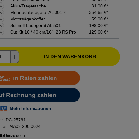
Akku-Tragetasche
31,00 €*
Mehrfachladegerät AL 301-4
364,65 €*
Motorsägenkoffer
59,00 €*
Schnell-Ladegerät AL 501
199,00 €*
Cut Kit 10 / 40 cm/16'', 23 RS Pro
129,60 €*
kt Anzahl: Gib den gewünschten Wert ein o
IN DEN WARENKORB
er:
DC-25791
mmer:
MA02 200 0024
tel hinzufügen