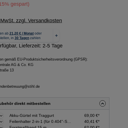
15% gespart)
. MwSt. zzgl. Versandkosten
rfügbar, Lieferzeit: 2-5 Tage
ben gemäß EU-Produktsicherheitsverordnung (GPSR):
zentrale AG & Co. KG
traße 13
ndenbetreuung@stihl.de
behör direkt mitbestellen
Akku-Gürtel mit Traggurt
69,00 €*
Feilenhalter 2-in-1 (für 0.404''-Sägeketten - ø 5,5 mm)
40,41 €*
Forstmaßband 15 m
62,00 €*