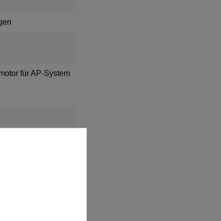
gen
motor für AP-System