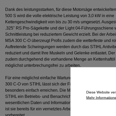
Dank des leistungsstarken, für diese Motorsäge entwickelt
500 S wird die volle elektrische Leistung von 3,0 kW in eine
Kettengeschwindigkeit von bis zu 30 m/s umgesetzt. Ausgest
.325" RS Pro-Sägekette und der Light 04-Führungsschiene 
Schnittleistung bei reduziertem Gewicht erzielt. Bei der Arbe
MSA 300 C-O überzeugt Profis zudem die wetterfeste und ro
Auftretende Schwingungen werden durch das STIHL Antivib
reduziert und damit Ihre Muskeln und Gelenke entlastet. Der
zudem durchgehend die vorhandene Menge an Kettenhaftöl un
möglichst unterbrechungsfrei zu arbeiten.
Für eine möglichst einfache Wartung und Reinigung der A
300 C-O von STIHL lässt sich der Filter dank der Service-A
besonders einfach erreichen. Die MSA 300 C-O besitzt als e
Diese Website ver
STIHL ein Betriebs- und Benachrichtigungs-Cockpit, über da
Mehr Informatione
wesentlichen Daten und Informationen zu Ihrer Säge erhal
ist sie bereits für ein vernetztes Arbeiten dank STIHL Smart 
vorbereitet.