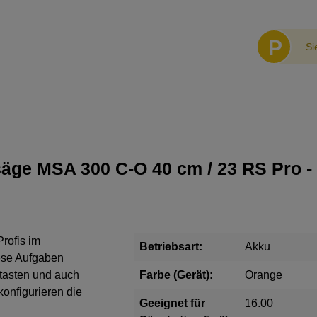
P
Si
äge MSA 300 C-O 40 cm / 23 RS Pro -
rofis im
Betriebsart:
Akku
ese Aufgaben
ntasten und auch
Farbe (Gerät):
Orange
onfigurieren die
Geeignet für
16.00