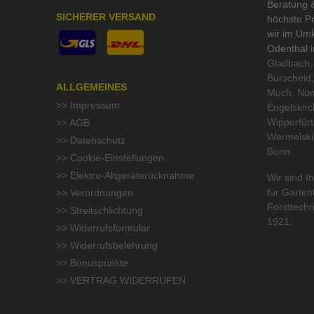
Beratung &
SICHERER VERSAND
höchste Pr
wir im Um
Odenthal 
Gladbach, 
Burscheid,
ALLGEMEINES
Much, Nüm
>> Impressum
Engelskirc
Wipperfür
>> AGB
Wermelski
>> Datenschutz
Bonn.
>> Cookie-Einstellungen
>> Elektro-Altgeräterücknahme
Wir sind Ih
für
Garten
>> Verordnungen
Forsttechn
>> Streitschlichtung
1921.
>> Widerrufsformular
>> Widerrufsbelehrung
>> Bonuspunkte
>> VERTRAG WIDERRUFEN