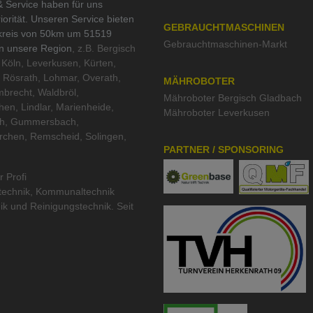
 Service haben für uns
iorität. Unseren Service bieten
GEBRAUCHTMASCHINEN
kreis von 50km um 51519
Gebrauchtmaschinen-Markt
in unsere Region
, z.B. Bergisch
Köln, Leverkusen, Kürten,
 Rösrath, Lohmar, Overath,
MÄHROBOTER
brecht, Waldbröl,
Mähroboter Bergisch Gladbach
hen, Lindlar, Marienheide,
Mähroboter Leverkusen
th, Gummersbach,
rchen, Remscheid, Solingen,
PARTNER / SPONSORING
r Profi
technik
,
Kommunaltechnik
ik
und
Reinigungstechnik
. Seit