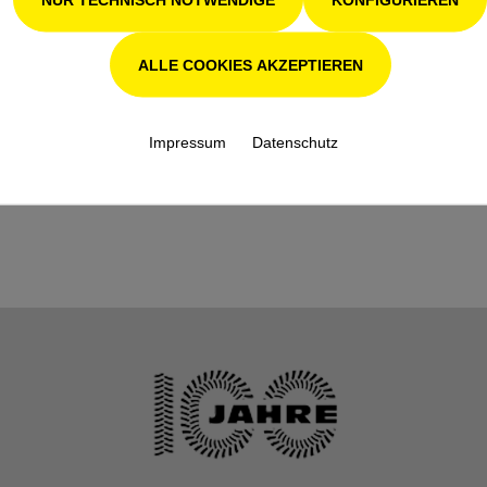
Schneidwerkzeu
STIHL 40cm 
g:
auf einer Light
Führungsschi
ALLE COOKIES AKZEPTIEREN
Schnitt-/Schwertl
40
änge (in cm):
Impressum
Datenschutz
Schutzart:
IPX4