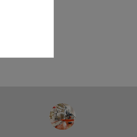
RS-PRO-Sägekette
 04-
ene