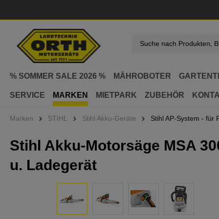
springen
Zur Hauptnavigation springen
% SOMMER SALE 2026 %
MÄHROBOTER
GARTENT
SERVICE
MARKEN
MIETPARK
ZUBEHÖR
KONT
Marken
STIHL
Stihl Akku-Geräte
Stihl AP-System - für P
Stihl Akku-Motorsäge MSA 300
u. Ladegerät
Bildergalerie überspringen