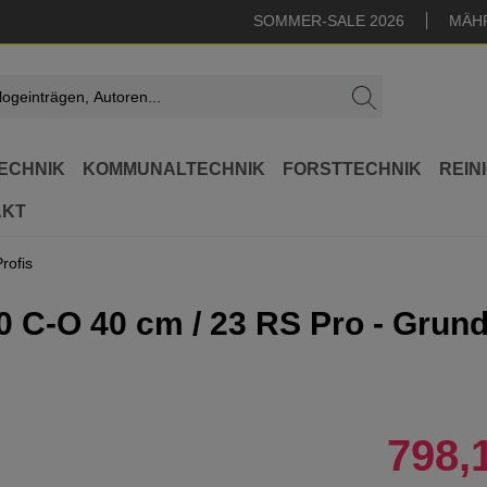
SOMMER-SALE 2026
MÄH
ECHNIK
KOMMUNALTECHNIK
FORSTTECHNIK
REIN
AKT
rofis
 C-O 40 cm / 23 RS Pro - Grun
798,