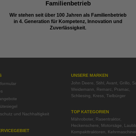
Familienbetrieb
Wir stehen seit über 100 Jahren als Familienbetrieb
in 4. Generation für Kompetenz, Innovation und
Zuverlässigkeit.
S
UNSERE MARKEN
John Deere
,
Stihl
,
Avant
,
Grillo
,
S
tformular
Weidemann
,
Remarc
,
Pramac
,
es
Schliesing
,
Kress
,
Tielbürger
nangebote
tesiegel
TOP KATEGORIEN
schutz und Nachhaltigkeit
Mähroboter
,
Rasentraktor
,
Heckenschere
,
Motorsäge
,
Laubb
ERVICEGEBIET
Kompakttraktoren
,
Kehrmaschine