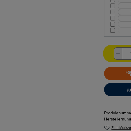
Produ
Produktnumm
Herstellernu
Zum Merkzet