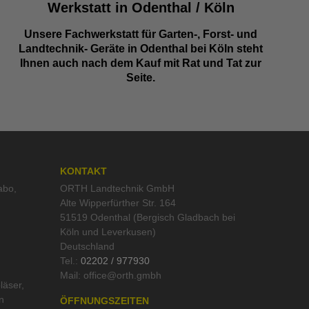
Werkstatt in Odenthal / Köln
Unsere Fachwerkstatt für Garten-, Forst- und
Landtechnik- Geräte in Odenthal bei Köln steht
Ihnen auch nach dem Kauf mit Rat und Tat zur
Seite.
KONTAKT
abo
,
ORTH Landtechnik GmbH
Alte Wipperfürther Str. 164
51519 Odenthal (Bergisch Gladbach bei
Köln und Leverkusen)
Deutschland
Tel.:
02202 / 977930
Mail:
läser
,
n
ÖFFNUNGSZEITEN