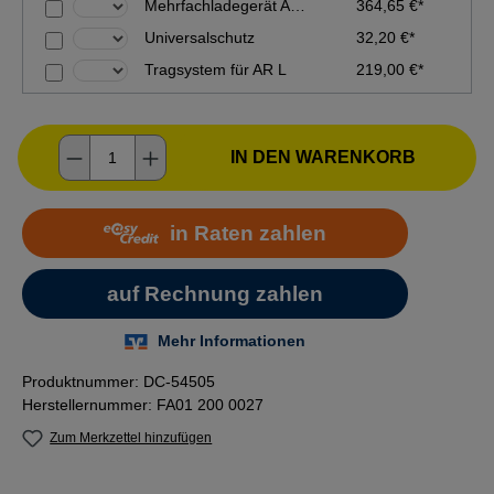
Mehrfachladegerät AL 301-4
364,65 €*
Universalschutz
32,20 €*
Tragsystem für AR L
219,00 €*
Produkt Anzahl: Gib den gewünschten Wer
IN DEN WARENKORB
Produktnummer:
DC-54505
Herstellernummer:
FA01 200 0027
Zum Merkzettel hinzufügen