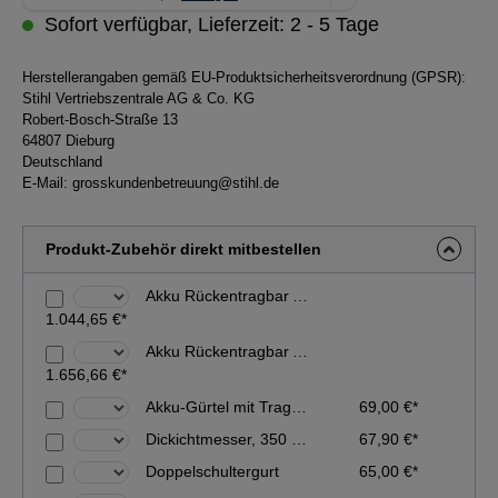
Sofort verfügbar, Lieferzeit: 2 - 5 Tage
Herstellerangaben gemäß EU-Produktsicherheitsverordnung (GPSR):
Stihl Vertriebszentrale AG & Co. KG
Robert-Bosch-Straße 13
64807 Dieburg
Deutschland
E-Mail:
grosskundenbetreuung@stihl.de
Produkt-Zubehör direkt mitbestellen
Akku Rückentragbar AR 2000 L - Grundgerät ohne Adapter und Anschlussleitung
1.044,65 €*
Akku Rückentragbar AR 3000 L Set - inkl. Anschlussleitung und Adapter
1.656,66 €*
Akku-Gürtel mit Traggurt
69,00 €*
Dickichtmesser, 350 mm (Spezial)
67,90 €*
Doppelschultergurt
65,00 €*