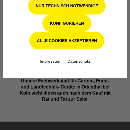
Familienbetrieb in 4. Generation für
NUR TECHNISCH NOTWENDIGE
Kompetenz, Innovation und
Zuverlässigkeit.
KONFIGURIEREN
ALLE COOKIES AKZEPTIEREN
Impressum
Datenschutz
Werkstatt in Odenthal / Köln
Unsere Fachwerkstatt für Garten-, Forst-
und Landtechnik- Geräte in Odenthal bei
Köln steht Ihnen auch nach dem Kauf mit
Rat und Tat zur Seite.