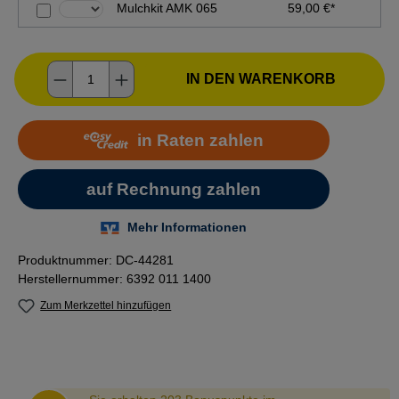
Mulchkit AMK 065
59,00 €*
Produkt Anzahl: Gib den gewünschten Wer
IN DEN WARENKORB
Produktnummer:
DC-44281
Herstellernummer:
6392 011 1400
Zum Merkzettel hinzufügen
Abstand