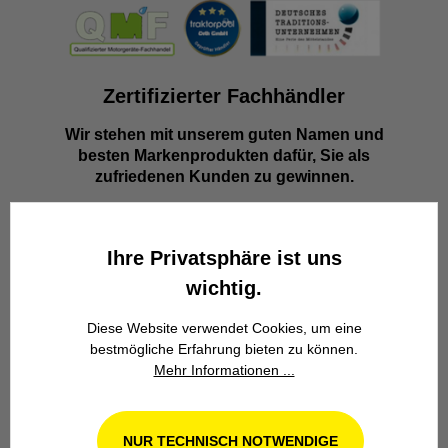
Zertifizierter Fachhändler
Wir stehen mit unserem guten Namen und
besten Markenprodukten dafür, Sie als
zufriedenen Kunden zu gewinnen.
Ihre Privatsphäre ist uns
wichtig.
Diese Website verwendet Cookies, um eine
bestmögliche Erfahrung bieten zu können.
Familienbetrieb
Mehr Informationen ...
Wir stehen seit über 100 Jahren als
Familienbetrieb in 4. Generation für
Kompetenz, Innovation und
NUR TECHNISCH NOTWENDIGE