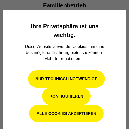
Familienbetrieb
Wir stehen seit über 100 Jahren als
Familienbetrieb in 4. Generation für
Ihre Privatsphäre ist uns
Kompetenz, Innovation und
wichtig.
Zuverlässigkeit.
Diese Website verwendet Cookies, um eine
bestmögliche Erfahrung bieten zu können.
Mehr Informationen ...
NUR TECHNISCH NOTWENDIGE
Werkstatt in Odenthal / Köln
KONFIGURIEREN
Unsere Fachwerkstatt für Garten-, Forst-
und Landtechnik- Geräte in Odenthal bei
Köln steht Ihnen auch nach dem Kauf mit
ALLE COOKIES AKZEPTIEREN
Rat und Tat zur Seite.