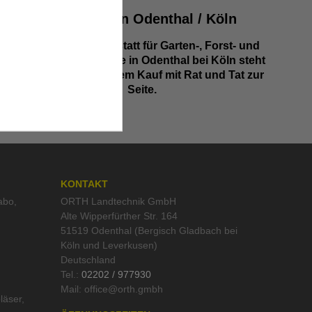
Werkstatt in Odenthal / Köln
Unsere Fachwerkstatt für Garten-, Forst- und
Landtechnik- Geräte in Odenthal bei Köln steht
Ihnen auch nach dem Kauf mit Rat und Tat zur
Seite.
KONTAKT
abo
,
ORTH Landtechnik GmbH
Alte Wipperfürther Str. 164
51519 Odenthal (Bergisch Gladbach bei
Köln und Leverkusen)
Deutschland
Tel.:
02202 / 977930
Mail:
läser
,