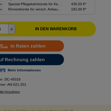
Spezial-Pflegekehrbürste für Kehrmaschine tk58, Anbaukehrmaschine tk520, tk 522
435,00 €*
Rinnenbürste für versch. Anbaukehrmaschinen bzw. Kehrmaschinen
182,00 €*
kt Anzahl: Gib den gewünschten Wert ein o
IN DEN WARENKORB
er:
DC-45016
mmer:
AN-521-201
tel hinzufügen