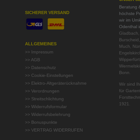
Beratung &
SICHERER VERSAND
höchste Pr
wir im Um
Odenthal 
Gladbach, 
Burscheid,
ALLGEMEINES
Much, Nüm
>> Impressum
Engelskirc
Wipperfür
>> AGB
Wermelski
>> Datenschutz
Bonn.
>> Cookie-Einstellungen
>> Elektro-Altgeräterücknahme
Wir sind Ih
für
Garten
>> Verordnungen
Forsttechn
>> Streitschlichtung
1921.
>> Widerrufsformular
>> Widerrufsbelehrung
>> Bonuspunkte
>> VERTRAG WIDERRUFEN