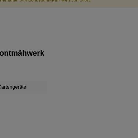
e erhalten 344 Bonuspunkte im Wert von 34.4€
Frontmähwerk
artengeräte