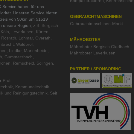
Kompakttraktoren
,
Kehrmaschine
 Service haben für uns
iorität. Unseren Service bieten
GEBRAUCHTMASCHINEN
kreis von 50km um 51519
Gebrauchtmaschinen-Markt
in unsere Region
, z.B. Bergisch
Köln, Leverkusen, Kürten,
 Rösrath, Lohmar, Overath,
MÄHROBOTER
brecht, Waldbröl,
Mähroboter Bergisch Gladbach
hen, Lindlar, Marienheide,
Mähroboter Leverkusen
th, Gummersbach,
rchen, Remscheid, Solingen,
PARTNER / SPONSORING
r Profi
technik
,
Kommunaltechnik
ik
und
Reinigungstechnik
. Seit