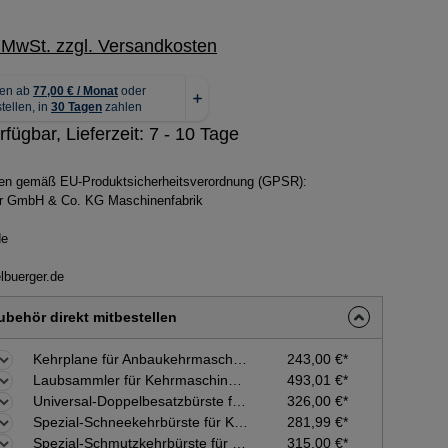
. MwSt. zzgl. Versandkosten
rfügbar, Lieferzeit: 7 - 10 Tage
ben gemäß EU-Produktsicherheitsverordnung (GPSR):
ger GmbH & Co. KG Maschinenfabrik
de
lbuerger.de
behör direkt mitbestellen
Kehrplane für Anbaukehrmaschine tk520, tk522, Compact Kehrmaschine tk48, tk58
243,00 €*
Laubsammler für Kehrmaschine tk58
493,01 €*
Universal-Doppelbesatzbürste für Kehrmaschine tk58, tk520, tk 522
326,00 €*
Spezial-Schneekehrbürste für Kehrmaschine tk58, tk520, tk 522
281,99 €*
Spezial-Schmutzkehrbürste für Kehrmaschine tk58, tk520, tk 522
315,00 €*