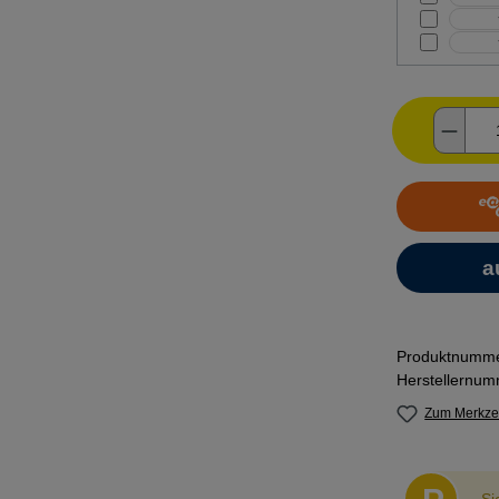
Produ
Produktnumm
Herstellernu
Zum Merkzet