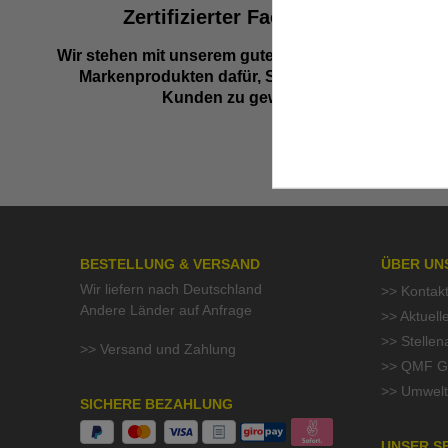
Zertifizierter Fachhändler
Wir stehen mit unserem guten Namen und besten
Markenprodukten dafür, Sie als zufriedenen
Kunden zu gewinnen.
BESTELLUNG & VERSAND
ÜBER UN
Wir liefern nach Deutschland
>> Kontak
Andere Länder auf Anfrage
>> Aktuell
>> Stelle
>> Versand und Zahlung
>> QMF Gü
>> Umwelt
SICHERE BEZAHLUNG
UNSER S