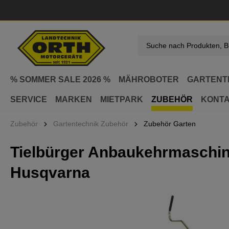
springen
Zur Hauptnavigation springen
% SOMMER SALE 2026 %
MÄHROBOTER
GARTENT
SERVICE
MARKEN
MIETPARK
ZUBEHÖR
KONT
Zubehör
Gartentechnik Zubehör
Zubehör Garten
Tielbürger Anbaukehrmaschin
Husqvarna
Bildergalerie überspringen