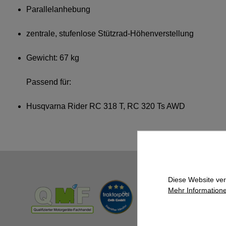
Parallelanhebung
zentrale, stufenlose Stützrad-Höhenverstellung
Gewicht: 67 kg
Passend für:
Husqvarna Rider RC 318 T, RC 320 Ts AWD
Diese Website ver
Mehr Informatione