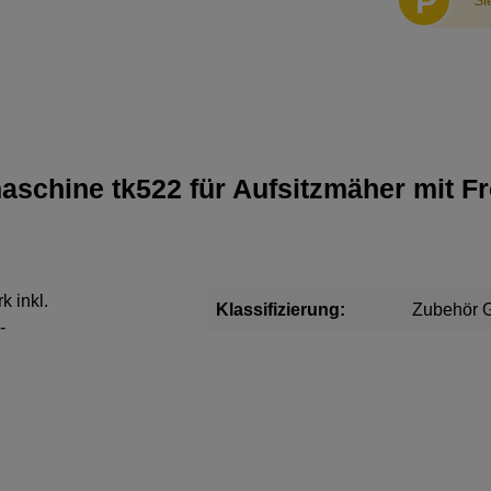
P
Si
schine tk522 für Aufsitzmäher mit 
 inkl.
Klassifizierung:
Zubehör G
-