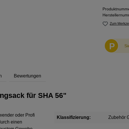
Produktnumm
Herstellernu
Zum Merkzet
P
Si
h
Bewertungen
ngsack für SHA 56"
ender oder Profi
Klassifizierung:
Zubehör G
urch einen
robustem Gewebe