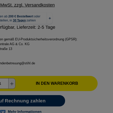
. MwSt. zzgl. Versandkosten
rfügbar, Lieferzeit: 2-5 Tage
ben gemäß EU-Produktsicherheitsverordnung (GPSR):
zentrale AG & Co. KG
traße 13
ndenbetreuung@stihl.de
kt Anzahl: Gib den gewünschten Wert ein o
IN DEN WARENKORB