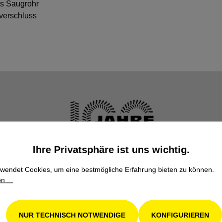
es Saugrohr
verschluss
Ihre Privatsphäre ist uns wichtig.
Familienbetrieb
wendet Cookies, um eine bestmögliche Erfahrung bieten zu können.
Wir stehen seit über 100 Jahren als Familienbetrieb
n ...
in 4. Generation für Kompetenz, Innovation und
Zuverlässigkeit.
NUR TECHNISCH NOTWENDIGE
KONFIGURIEREN