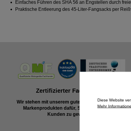
Einfaches Führen des SHA 56 an Engstellen durch frei
Praktische Entleerung des 45-Liter-Fangsacks per Reiß
Zertifizierter Fachhändler
Diese Website ver
Wir stehen mit unserem guten Namen und besten
Mehr Informatione
Markenprodukten dafür, Sie als zufriedenen
Kunden zu gewinnen.