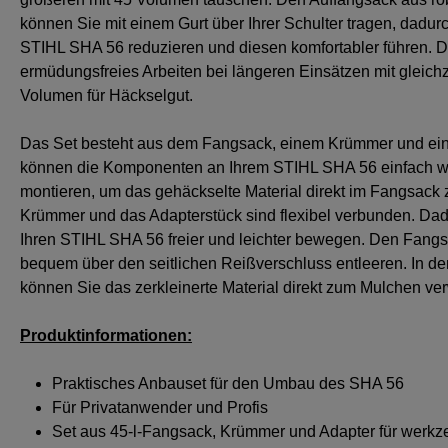
können Sie mit einem Gurt über Ihrer Schulter tragen, dadu
STIHL SHA 56 reduzieren und diesen komfortabler führen. Da
ermüdungsfreies Arbeiten bei längeren Einsätzen mit gleichz
Volumen für Häckselgut.
Das Set besteht aus dem Fangsack, einem Krümmer und ein
können die Komponenten an Ihrem STIHL SHA 56 einfach w
montieren, um das gehäckselte Material direkt im Fangsack
Krümmer und das Adapterstück sind flexibel verbunden. Da
Ihren STIHL SHA 56 freier und leichter bewegen. Den Fang
bequem über den seitlichen Reißverschluss entleeren. In de
können Sie das zerkleinerte Material direkt zum Mulchen v
Produktinformationen:
Praktisches Anbauset für den Umbau des SHA 56
Für Privatanwender und Profis
Set aus 45-l-Fangsack, Krümmer und Adapter für werk