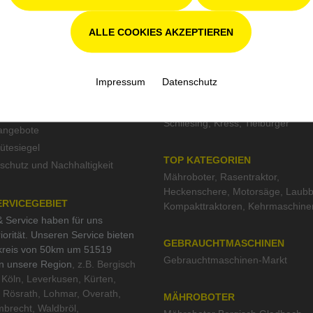
ALLE COOKIES AKZEPTIEREN
S
UNSERE MARKEN
Impressum
Datenschutz
John Deere
,
Stihl
,
Avant
,
Grillo
,
S
tformular
Weidemann
,
Remarc
,
Pramac
,
es
Schliesing
,
Kress
,
Tielbürger
nangebote
tesiegel
TOP KATEGORIEN
schutz und Nachhaltigkeit
Mähroboter
,
Rasentraktor
,
Heckenschere
,
Motorsäge
,
Laubb
ERVICEGEBIET
Kompakttraktoren
,
Kehrmaschine
 Service haben für uns
iorität. Unseren Service bieten
GEBRAUCHTMASCHINEN
kreis von 50km um 51519
Gebrauchtmaschinen-Markt
in unsere Region
, z.B. Bergisch
Köln, Leverkusen, Kürten,
 Rösrath, Lohmar, Overath,
MÄHROBOTER
brecht, Waldbröl,