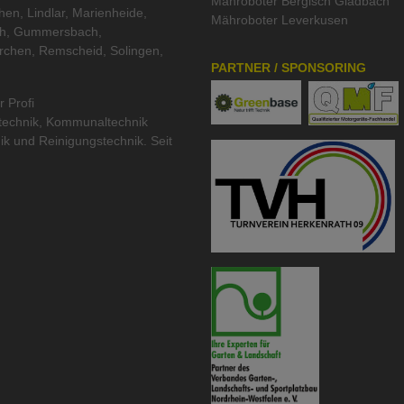
Mähroboter Bergisch Gladbach
hen, Lindlar, Marienheide,
Mähroboter Leverkusen
th, Gummersbach,
rchen, Remscheid, Solingen,
PARTNER / SPONSORING
r Profi
technik
,
Kommunaltechnik
ik
und
Reinigungstechnik
. Seit