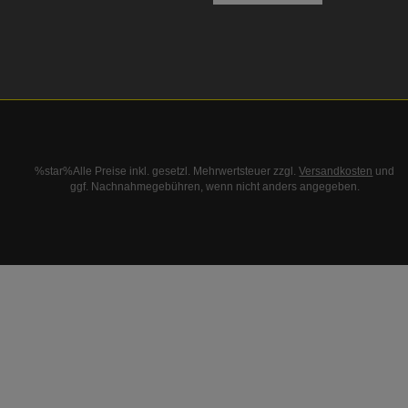
%star%Alle Preise inkl. gesetzl. Mehrwertsteuer zzgl.
Versandkosten
und
ggf. Nachnahmegebühren, wenn nicht anders angegeben.