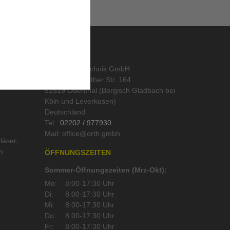
KONTAKT
abo
,
ORTH Landtechnik GmbH
Alte Wipperfürther Str. 164
51519 Odenthal (Bergisch Gladbach bei
Köln und Leverkusen)
Deutschland
Tel.:
02202 / 977930
Mail:
läser
,
n
ÖFFNUNGSZEITEN
Sommer-Öffnungszeiten (Mrz-Okt):
Mo:
8:00-17:30 Uhr
Di:
8:00-17:30 Uhr
Mi:
8:00-17:30 Uhr
Do:
8:00-17:30 Uhr
Fr:
8:00-17:30 Uhr