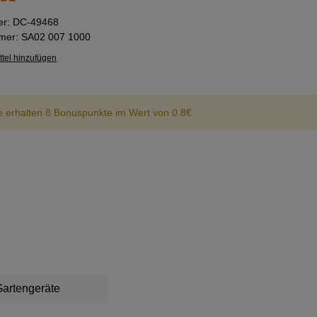
er:
DC-49468
mmer:
SA02 007 1000
tel hinzufügen
e erhalten 8 Bonuspunkte im Wert von 0.8€
artengeräte