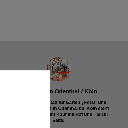
Werkstatt in Odenthal / Köln
Unsere Fachwerkstatt für Garten-, Forst- und
Landtechnik- Geräte in Odenthal bei Köln steht
Ihnen auch nach dem Kauf mit Rat und Tat zur
Seite.