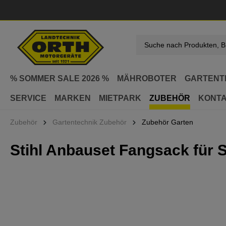
springen
Zur Hauptnavigation springen
% SOMMER SALE 2026 %
MÄHROBOTER
GARTENT
SERVICE
MARKEN
MIETPARK
ZUBEHÖR
KONT
Zubehör
Gartentechnik Zubehör
Zubehör Garten
Stihl Anbauset Fangsack für 
Bildergalerie überspringen