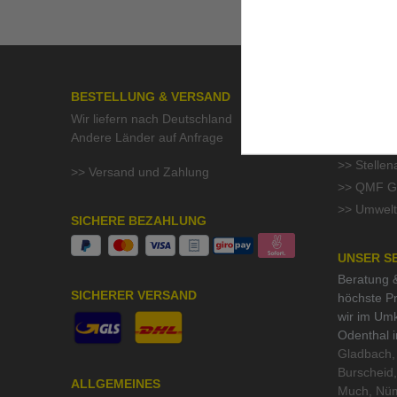
BESTELLUNG & VERSAND
ÜBER UN
Wir liefern nach Deutschland
>> Kontak
Andere Länder auf Anfrage
>> Aktuell
>> Stelle
>> Versand und Zahlung
>> QMF Gü
>> Umwelt
SICHERE BEZAHLUNG
UNSER S
Beratung &
SICHERER VERSAND
höchste Pr
wir im Um
Odenthal 
Gladbach, 
Burscheid,
ALLGEMEINES
Much, Nüm