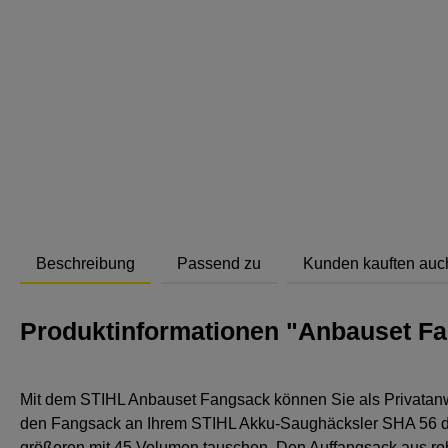
Abstand
Beschreibung
Passend zu
Kunden kauften auc
Produktinformationen "Anbauset Fa
Mit dem STIHL Anbauset Fangsack können Sie als Privatanw
den Fangsack an Ihrem STIHL Akku-Saughäcksler SHA 56 d
größeren mit 45 Volumen tauschen. Den Auffangsack aus 