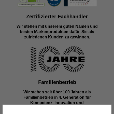
Zertifizierter Fachhändler
Wir stehen mit unserem guten Namen und
besten Markenprodukten dafür, Sie als
zufriedenen Kunden zu gewinnen.
Familienbetrieb
Wir stehen seit über 100 Jahren als
Familienbetrieb in 4. Generation für
Kompetenz, Innovation und
Zuverlässigkeit.