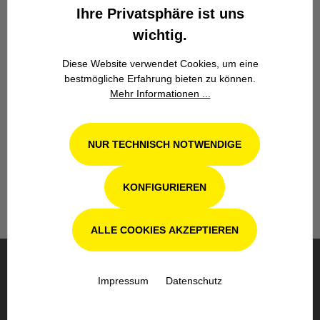
Ihre Privatsphäre ist uns
wichtig.
Diese Website verwendet Cookies, um eine
bestmögliche Erfahrung bieten zu können.
Mehr Informationen ...
Werkstatt in Odenthal / Köln
Unsere Fachwerkstatt für Garten-, Forst-
NUR TECHNISCH NOTWENDIGE
und Landtechnik- Geräte in Odenthal bei
Köln steht Ihnen auch nach dem Kauf mit
Rat und Tat zur Seite.
KONFIGURIEREN
ALLE COOKIES AKZEPTIEREN
BESTELLUNG & VERSAND
Impressum
Datenschutz