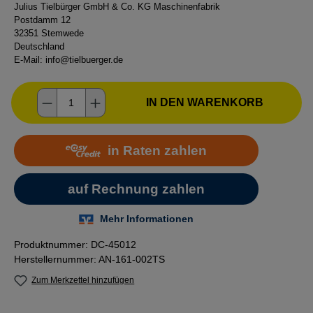
Julius Tielbürger GmbH & Co. KG Maschinenfabrik
Postdamm 12
32351 Stemwede
Deutschland
E-Mail:
info@tielbuerger.de
Produkt Anzahl: Gib den gewünschten Wer
IN DEN WARENKORB
Produktnummer:
DC-45012
Herstellernummer:
AN-161-002TS
Zum Merkzettel hinzufügen