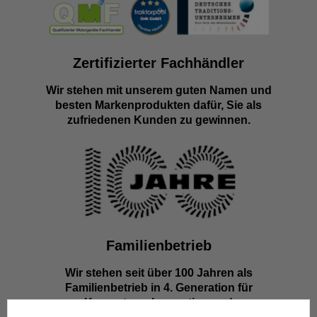
Zertifizierter Fachhändler
Wir stehen mit unserem guten Namen und
besten Markenprodukten dafür, Sie als
zufriedenen Kunden zu gewinnen.
Familienbetrieb
Wir stehen seit über 100 Jahren als
Familienbetrieb in 4. Generation für
Kompetenz, Innovation und