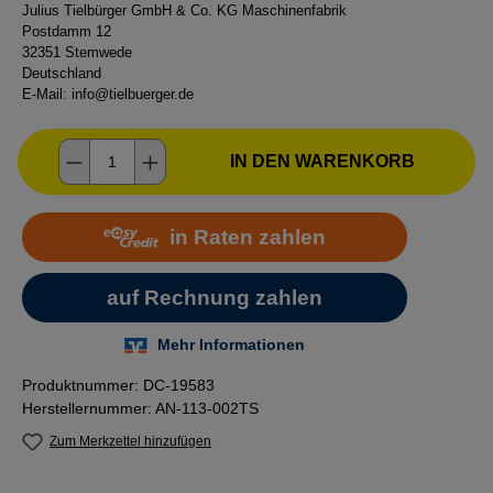
Julius Tielbürger GmbH & Co. KG Maschinenfabrik
Postdamm 12
32351 Stemwede
Deutschland
E-Mail:
info@tielbuerger.de
Produkt Anzahl: Gib den gewünschten Wer
IN DEN WARENKORB
Produktnummer:
DC-19583
Herstellernummer:
AN-113-002TS
Zum Merkzettel hinzufügen