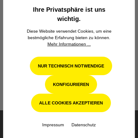
Zuverlässigkeit.
Ihre Privatsphäre ist uns
wichtig.
Diese Website verwendet Cookies, um eine
bestmögliche Erfahrung bieten zu können.
Mehr Informationen ...
Werkstatt in Odenthal / Köln
NUR TECHNISCH NOTWENDIGE
Unsere Fachwerkstatt für Garten-, Forst-
und Landtechnik- Geräte in Odenthal bei
Köln steht Ihnen auch nach dem Kauf mit
KONFIGURIEREN
Rat und Tat zur Seite.
ALLE COOKIES AKZEPTIEREN
Impressum
Datenschutz
BESTELLUNG & VERSAND