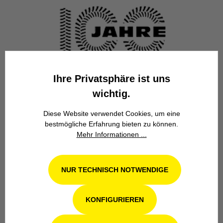
Familienbetrieb
Ihre Privatsphäre ist uns
wichtig.
Wir stehen seit über 100 Jahren als
Familienbetrieb in 4. Generation für
Diese Website verwendet Cookies, um eine
Kompetenz, Innovation und
bestmögliche Erfahrung bieten zu können.
Zuverlässigkeit.
Mehr Informationen ...
NUR TECHNISCH NOTWENDIGE
KONFIGURIEREN
Werkstatt in Odenthal / Köln