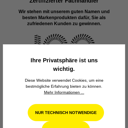
Zertifizierter Fachhändler
Wir stehen mit unserem guten Namen und
besten Markenprodukten dafür, Sie als
zufriedenen Kunden zu gewinnen.
Ihre Privatsphäre ist uns
wichtig.
Familienbetrieb
Diese Website verwendet Cookies, um eine
Wir stehen seit über 100 Jahren als
bestmögliche Erfahrung bieten zu können.
Familienbetrieb in 4. Generation für
Mehr Informationen ...
Kompetenz, Innovation und
Zuverlässigkeit.
NUR TECHNISCH NOTWENDIGE