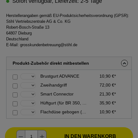
Sofort verfügbar, Lieferzeit: 2-5 Tage
Herstellerangaben gemäß EU-Produktsicherheitsverordnung (GPSR):
Stihl Vertriebszentrale AG & Co. KG
Robert-Bosch-Straße 13
64807 Dieburg
Deutschland
E-Mail:
grosskundenbetreuung@stihl.de
Produkt-Zubehör direkt mitbestellen
Brustgurt ADVANCE
10,90 €*
Zweihandgriff
72,00 €*
Smart Connector
21,30 €*
Hüftgurt (für BR 350, BR 430)
35,90 €*
Flachdüse gebogen (für BR 430/BR 500/BR 550/BR 600)
10,90 €*
Produkt Anzahl: Gib den gewünschten Wer
IN DEN WARENKORB