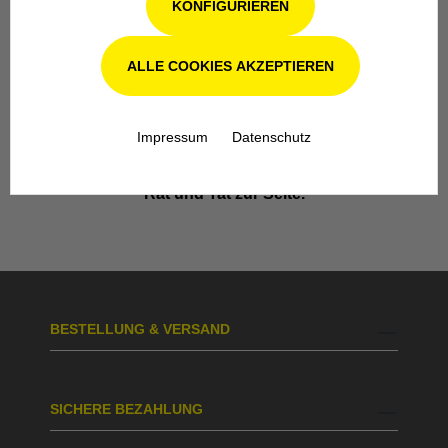
KONFIGURIEREN
ALLE COOKIES AKZEPTIEREN
Werkstatt in Odenthal / Köln
Unsere Fachwerkstatt für Garten-, Forst-
Impressum
Datenschutz
und Landtechnik- Geräte in Odenthal bei
Köln steht Ihnen auch nach dem Kauf mit
Rat und Tat zur Seite.
BESTELLUNG & VERSAND
SICHERE BEZAHLUNG