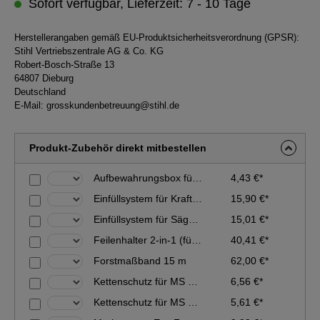
Sofort verfügbar, Lieferzeit: 7 - 10 Tage
Herstellerangaben gemäß EU-Produktsicherheitsverordnung (GPSR):
Stihl Vertriebszentrale AG & Co. KG
Robert-Bosch-Straße 13
64807 Dieburg
Deutschland
E-Mail:
grosskundenbetreuung@stihl.de
Produkt-Zubehör direkt mitbestellen
Aufbewahrungsbox für Sägeketten
4,43 €*
Einfüllsystem für Kraftstoff
15,90 €*
Einfüllsystem für Sägekettenhaftöl
15,01 €*
Feilenhalter 2-in-1 (für 0.404''-Sägeketten - ø 5,5 mm)
40,41 €*
Forstmaßband 15 m
62,00 €*
Kettenschutz für MS 150 bis 35 cm Schnittlänge
6,56 €*
Kettenschutz für MS 150 bis 25 cm Schnittlänge
5,61 €*