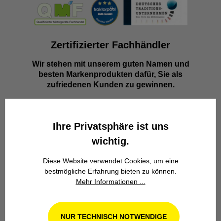
Zertifizierter Fachhändler
Wir stehen mit unserem guten Namen und
besten Markenprodukten dafür, Sie als
zufriedenen Kunden zu gewinnen.
Ihre Privatsphäre ist uns
wichtig.
Diese Website verwendet Cookies, um eine
Familienbetrieb
bestmögliche Erfahrung bieten zu können.
Mehr Informationen ...
Wir stehen seit über 100 Jahren als
Familienbetrieb in 4. Generation für
Kompetenz, Innovation und
NUR TECHNISCH NOTWENDIGE