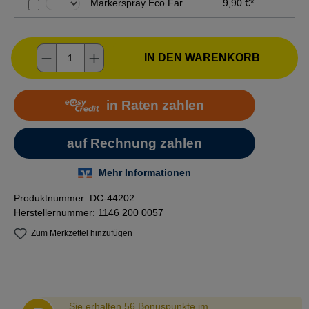
Markerspray Eco Farbe (Variante): Pink
9,90 €*
Produkt Anzahl: Gib den gewünschten Wer
IN DEN WARENKORB
Produktnummer:
DC-44202
Herstellernummer:
1146 200 0057
Zum Merkzettel hinzufügen
Abstand
Sie erhalten 56 Bonuspunkte im