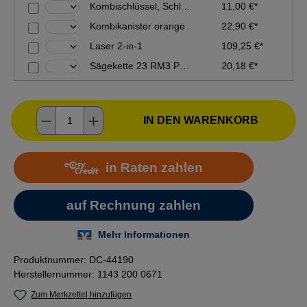
Kombischlüssel, Schlüsselweite 19-16
11,00 €*
Kombikanister orange
22,90 €*
Laser 2-in-1
109,25 €*
Sägekette 23 RM3 PRO .325'' Micro 3 Pro 1,3mm 56TG
20,18 €*
Produkt Anzahl: Gib den gewünschten Wer
IN DEN WARENKORB
Produktnummer:
DC-44190
Herstellernummer:
1143 200 0671
Zum Merkzettel hinzufügen