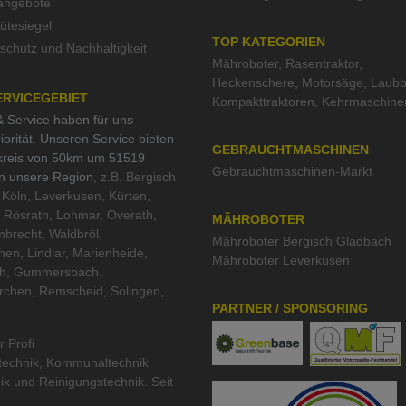
nangebote
tesiegel
TOP KATEGORIEN
schutz und Nachhaltigkeit
Mähroboter
,
Rasentraktor
,
Heckenschere
,
Motorsäge
,
Laubb
ERVICEGEBIET
Kompakttraktoren
,
Kehrmaschine
 Service haben für uns
iorität. Unseren Service bieten
GEBRAUCHTMASCHINEN
kreis von 50km um 51519
Gebrauchtmaschinen-Markt
in unsere Region
, z.B. Bergisch
Köln, Leverkusen, Kürten,
 Rösrath, Lohmar, Overath,
MÄHROBOTER
brecht, Waldbröl,
Mähroboter Bergisch Gladbach
hen, Lindlar, Marienheide,
Mähroboter Leverkusen
th, Gummersbach,
rchen, Remscheid, Solingen,
PARTNER / SPONSORING
r Profi
technik
,
Kommunaltechnik
ik
und
Reinigungstechnik
. Seit