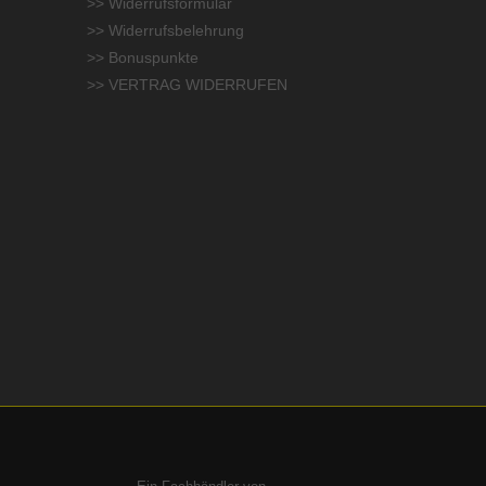
>> Widerrufsformular
>> Widerrufsbelehrung
>> Bonuspunkte
>> VERTRAG WIDERRUFEN