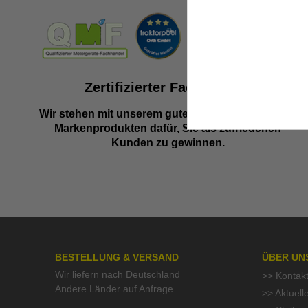
Zertifizierter Fachhändler
Wir stehen mit unserem guten Namen und besten
Markenprodukten dafür, Sie als zufriedenen
Kunden zu gewinnen.
BESTELLUNG & VERSAND
ÜBER UN
Wir liefern nach Deutschland
>> Kontak
Andere Länder auf Anfrage
>> Aktuell