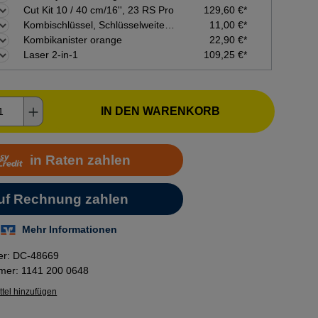
Cut Kit 10 / 40 cm/16'', 23 RS Pro
129,60 €*
Kombischlüssel, Schlüsselweite 19-16
11,00 €*
Kombikanister orange
22,90 €*
Laser 2-in-1
109,25 €*
kt Anzahl: Gib den gewünschten Wert ein o
IN DEN WARENKORB
er:
DC-48669
mmer:
1141 200 0648
tel hinzufügen