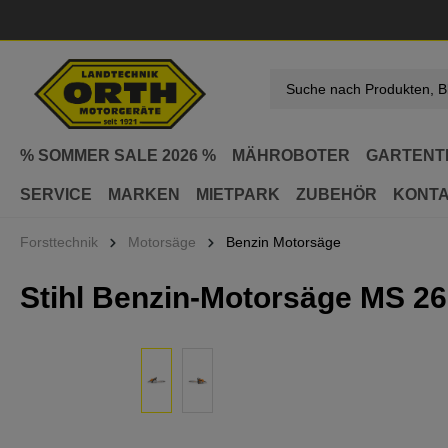
springen
Zur Hauptnavigation springen
% SOMMER SALE 2026 %
MÄHROBOTER
GARTENT
SERVICE
MARKEN
MIETPARK
ZUBEHÖR
KONT
Forsttechnik
Motorsäge
Benzin Motorsäge
Stihl Benzin-Motorsäge MS 26
Bildergalerie überspringen