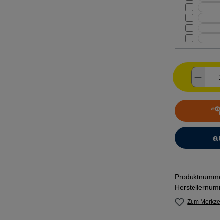
Produ
Produktnumm
Herstellernu
Zum Merkzet