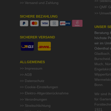
>> Stelle
>> Versand und Zahlung
>> QMF Gü
>> Umwelt
SICHERE BEZAHLUNG
UNSER S
Beratung &
SICHERER VERSAND
höchste Pr
wir im Um
Odenthal 
Gladbach, 
Burscheid,
ALLGEMEINES
Much, Nüm
>> Impressum
Engelskirc
Wipperfür
>> AGB
Wermelski
>> Datenschutz
Bonn.
>> Cookie-Einstellungen
>> Elektro-Altgeräterücknahme
Wir sind Ih
für
Garten
>> Verordnungen
Forsttechn
>> Streitschlichtung
1921.