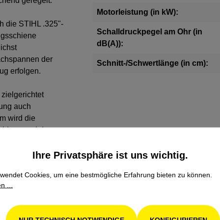
chend geregelt.
Motorleistung (in kW):
h die STIHL .325"-
Schalldruckpegel am Ohr (in
ngsschiene
dB(A)):
ichst
Nachspannen der
Schnitt-/Schwertlänge (in cm):
ug erfolgen.
zielgerichtet
tung auch
em wird die
cheidung und dem
 die
Ihre Privatsphäre ist uns wichtig.
wendet Cookies, um eine bestmögliche Erfahrung bieten zu können.
n ...
NUR TECHNISCH NOTWENDIGE
KONFIGURIEREN