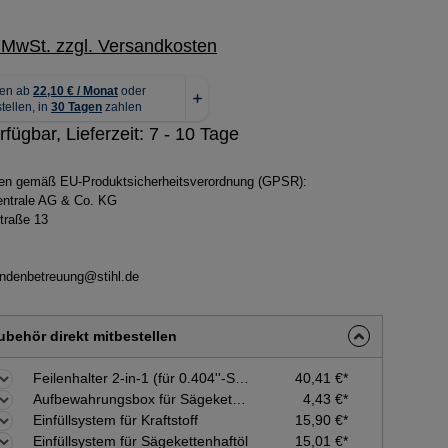
. MwSt. zzgl. Versandkosten
rfügbar, Lieferzeit: 7 - 10 Tage
ben gemäß EU-Produktsicherheitsverordnung (GPSR):
zentrale AG & Co. KG
traße 13
ndenbetreuung@stihl.de
behör direkt mitbestellen
Feilenhalter 2-in-1 (für 0.404''-Sägeketten - ø 5,5 mm)
40,41 €*
Aufbewahrungsbox für Sägeketten
4,43 €*
Einfüllsystem für Kraftstoff
15,90 €*
Einfüllsystem für Sägekettenhaftöl
15,01 €*