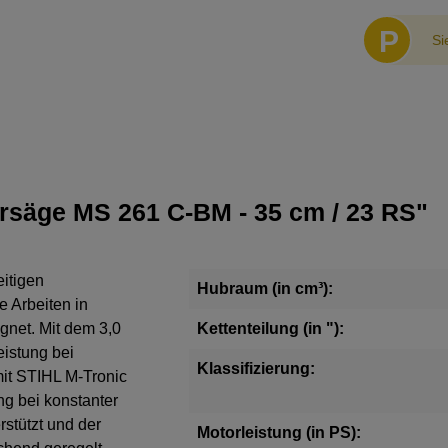
P
Si
rsäge MS 261 C-BM - 35 cm / 23 RS"
eitigen
Hubraum (in cm³):
e Arbeiten in
gnet. Mit dem 3,0
Kettenteilung (in "):
eistung bei
Klassifizierung:
mit STIHL M-Tronic
ng bei konstanter
stützt und der
Motorleistung (in PS):