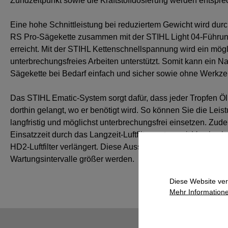
Zündzeitpunkt sowie die Kraftstoffdosierung werden entspre
Eine hohe Schnittleistung bei reduziertem Gewicht wird durc
RS Pro-Sägekette zusammen mit der STIHL Light 04-Führu
erreicht. Mit der STIHL Kettenschnellspannung wird ein mögl
unterbrechungsfreies Arbeiten unterstützt. Somit kann ein 
Sägekette bei Bedarf einfach und sicher sowie ohne Werkze
Das STIHL Ematic-System sorgt dafür, dass jeder Tropfen Öl 
dorthin gelangt, wo er benötigt wird. So können Sie die Leis
langfristig und möglichst unterbrechungsfrei einsetzen. Zud
Einsatzzeit durch das Langzeit-Luftfiltersystem mit Vorabs
HD2-Luftfilter verlängert. Diese Ausstattung sorgt dafür, dass
Wartungsintervalle größer werden.
Diese Website ver
Mehr Informatione