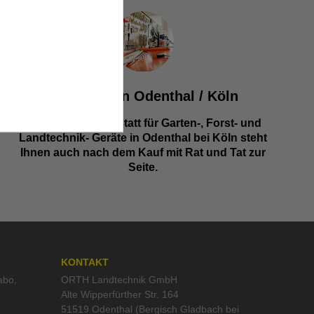
Werkstatt in Odenthal / Köln
Unsere Fachwerkstatt für Garten-, Forst- und
Landtechnik- Geräte in Odenthal bei Köln steht
Ihnen auch nach dem Kauf mit Rat und Tat zur
Seite.
KONTAKT
abo
,
ORTH Landtechnik GmbH
Alte Wipperfürther Str. 164
51519 Odenthal (Bergisch Gladbach bei