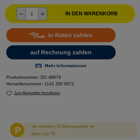
Produkt Anzahl: Gib den gewünschten Wer
IN DEN WARENKORB
Produktnummer:
DC-48679
Herstellernummer:
1141 200 0672
Zum Merkzettel hinzufügen
Abstand
Sie erhalten 70 Bonuspunkte im
P
Wert von 7€