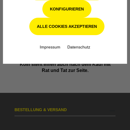
KONFIGURIEREN
ALLE COOKIES AKZEPTIEREN
Werkstatt in Odenthal / Köln
Impressum
Datenschutz
Unsere Fachwerkstatt für Garten-, Forst-
und Landtechnik- Geräte in Odenthal bei
Köln steht Ihnen auch nach dem Kauf mit
Rat und Tat zur Seite.
BESTELLUNG & VERSAND