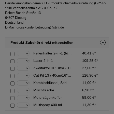
Herstellerangaben gemäß EU-Produktsicherheitsverordnung (GPSR):
Stihl Vertriebszentrale AG & Co. KG
Robert-Bosch-Straße 13
64807 Dieburg
Deutschland
E-Mail:
grosskundenbetreuung@stihl.de
Produkt-Zubehör direkt mitbestellen
Feilenhalter 2-in-1 (für 0.404''-Sägeketten - ø 5,5 mm)
40,41 €*
Laser 2-in-1
109,25 €*
Zweitaktöl HP Ultra - 1 l
27,60 €*
Cut Kit 13 / 40cm/16'', 36RS
126,90 €*
Kombischlüssel, Schlüsselweite 19-16
11,00 €*
Mischflasche
6,90 €*
Motorsägenkoffer
59,00 €*
Multispray 400 ml
11,30 €*