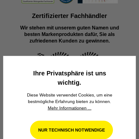
Zertifizierter Fachhändler
Wir stehen mit unserem guten Namen und
besten Markenprodukten dafür, Sie als
zufriedenen Kunden zu gewinnen.
Ihre Privatsphäre ist uns
wichtig.
Diese Website verwendet Cookies, um eine
Familienbetrieb
bestmögliche Erfahrung bieten zu können.
Wir stehen seit über 100 Jahren als
Mehr Informationen ...
Familienbetrieb in 4. Generation für
Kompetenz, Innovation und
Zuverlässigkeit.
NUR TECHNISCH NOTWENDIGE