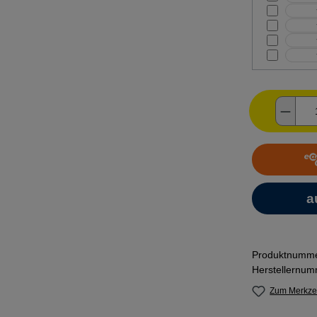
Produ
Produktnumm
Herstellernu
Zum Merkzet