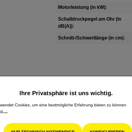
Motorleistung (in kW):
Schalldruckpegel am Ohr (in
dB(A)):
Schnitt-/Schwertlänge (in cm):
Ihre Privatsphäre ist uns wichtig.
wendet Cookies, um eine bestmögliche Erfahrung bieten zu können.
n ...
Familienbetrieb
NUR TECHNISCH NOTWENDIGE
KONFIGURIEREN