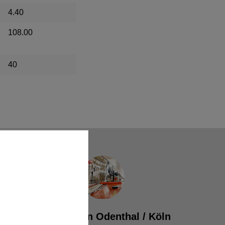
4.40
108.00
40
Werkstatt in Odenthal / Köln