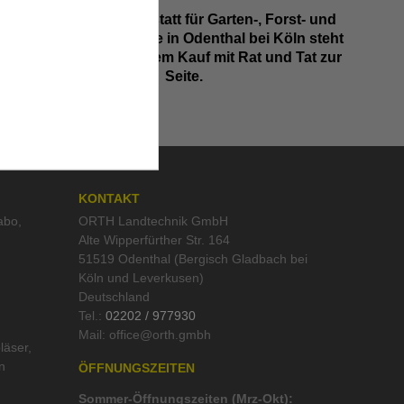
Unsere Fachwerkstatt für Garten-, Forst- und
Landtechnik- Geräte in Odenthal bei Köln steht
Ihnen auch nach dem Kauf mit Rat und Tat zur
Seite.
KONTAKT
abo
,
ORTH Landtechnik GmbH
Alte Wipperfürther Str. 164
51519 Odenthal (Bergisch Gladbach bei
Köln und Leverkusen)
Deutschland
Tel.:
02202 / 977930
Mail:
läser
,
n
ÖFFNUNGSZEITEN
Sommer-Öffnungszeiten (Mrz-Okt):