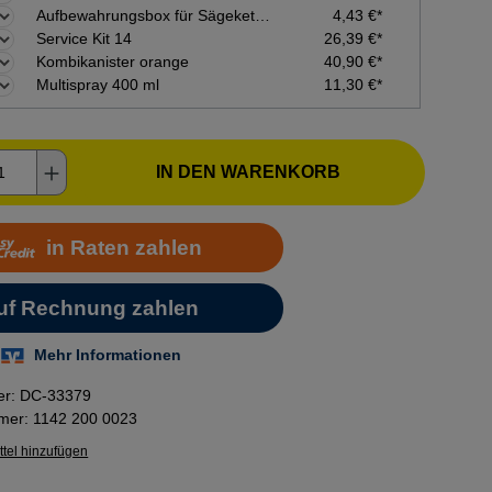
Aufbewahrungsbox für Sägeketten
4,43 €*
Service Kit 14
26,39 €*
Kombikanister orange
40,90 €*
Multispray 400 ml
11,30 €*
kt Anzahl: Gib den gewünschten Wert ein o
IN DEN WARENKORB
er:
DC-33379
mmer:
1142 200 0023
tel hinzufügen