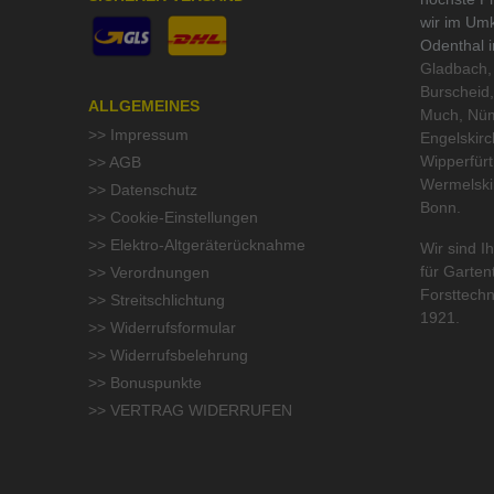
wir im Um
Odenthal 
Gladbach, 
Burscheid,
ALLGEMEINES
Much, Nüm
>> Impressum
Engelskirc
Wipperfür
>> AGB
Wermelski
>> Datenschutz
Bonn.
>> Cookie-Einstellungen
>> Elektro-Altgeräterücknahme
Wir sind Ih
für
Garten
>> Verordnungen
Forsttechn
>> Streitschlichtung
1921.
>> Widerrufsformular
>> Widerrufsbelehrung
>> Bonuspunkte
>> VERTRAG WIDERRUFEN