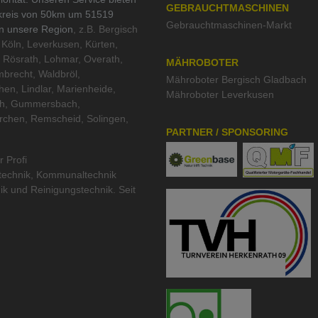
GEBRAUCHTMASCHINEN
kreis von 50km um 51519
Gebrauchtmaschinen-Markt
in unsere Region
, z.B. Bergisch
Köln, Leverkusen, Kürten,
 Rösrath, Lohmar, Overath,
MÄHROBOTER
brecht, Waldbröl,
Mähroboter Bergisch Gladbach
hen, Lindlar, Marienheide,
Mähroboter Leverkusen
th, Gummersbach,
rchen, Remscheid, Solingen,
PARTNER / SPONSORING
r Profi
technik
,
Kommunaltechnik
ik
und
Reinigungstechnik
. Seit