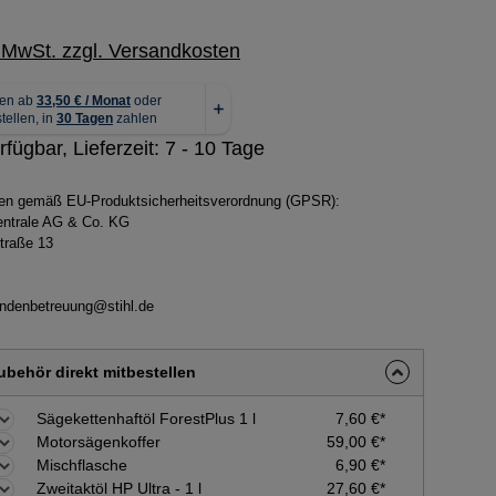
. MwSt. zzgl. Versandkosten
rfügbar, Lieferzeit: 7 - 10 Tage
ben gemäß EU-Produktsicherheitsverordnung (GPSR):
zentrale AG & Co. KG
traße 13
ndenbetreuung@stihl.de
behör direkt mitbestellen
Sägekettenhaftöl ForestPlus 1 l
7,60 €*
Motorsägenkoffer
59,00 €*
Mischflasche
6,90 €*
Zweitaktöl HP Ultra - 1 l
27,60 €*