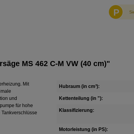
P
Si
orsäge MS 462 C-M VW (40 cm)"
erheizung. Mit
Hubraum (in cm³):
timale
tion und
Kettenteilung (in "):
lpumpe für hohe
Klassifizierung:
e Tankverschlüsse
Motorleistung (in PS):