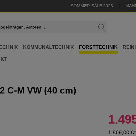
SOMMER-SALE 2026
MÄH
ECHNIK
KOMMUNALTECHNIK
FORSTTECHNIK
REIN
AKT
62 C-M VW (40 cm)
1.49
1.869,00 €*