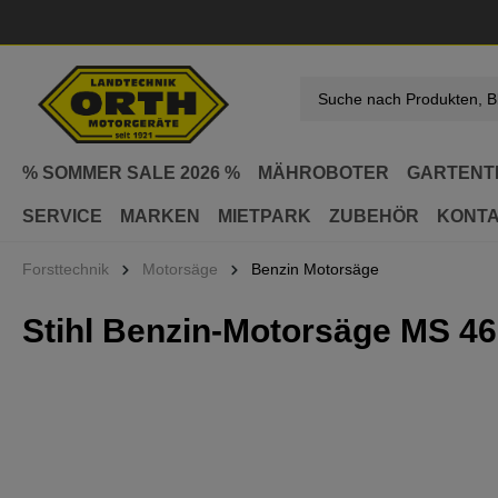
springen
Zur Hauptnavigation springen
% SOMMER SALE 2026 %
MÄHROBOTER
GARTENT
SERVICE
MARKEN
MIETPARK
ZUBEHÖR
KONT
Forsttechnik
Motorsäge
Benzin Motorsäge
Stihl Benzin-Motorsäge MS 4
Bildergalerie überspringen