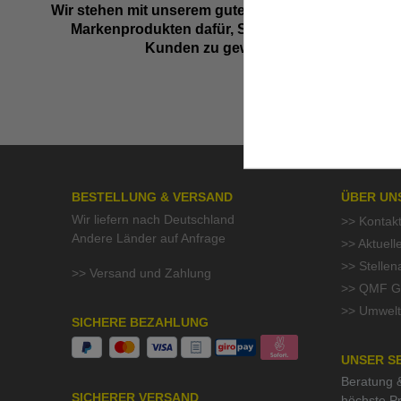
Wir stehen mit unserem guten Namen und besten
Markenprodukten dafür, Sie als zufriedenen
Kunden zu gewinnen.
BESTELLUNG & VERSAND
ÜBER UN
Wir liefern nach Deutschland
>> Kontak
Andere Länder auf Anfrage
>> Aktuell
>> Stelle
>> Versand und Zahlung
>> QMF Gü
>> Umwelt
SICHERE BEZAHLUNG
UNSER S
Beratung &
SICHERER VERSAND
höchste Pr