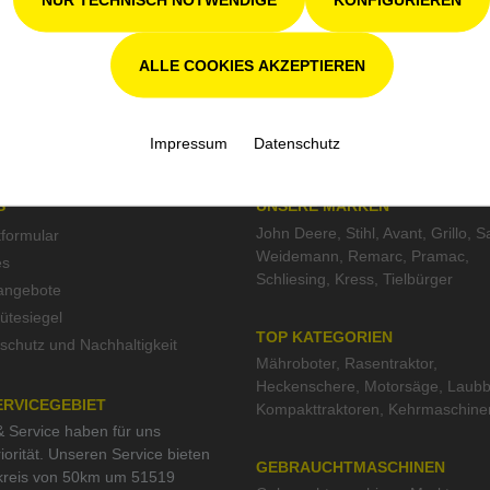
in 4. Generation für Kompetenz, Innovation und
Zuverlässigkeit.
ALLE COOKIES AKZEPTIEREN
Impressum
Datenschutz
S
UNSERE MARKEN
John Deere
,
Stihl
,
Avant
,
Grillo
,
S
tformular
Weidemann
,
Remarc
,
Pramac
,
es
Schliesing
,
Kress
,
Tielbürger
nangebote
tesiegel
TOP KATEGORIEN
schutz und Nachhaltigkeit
Mähroboter
,
Rasentraktor
,
Heckenschere
,
Motorsäge
,
Laubb
ERVICEGEBIET
Kompakttraktoren
,
Kehrmaschine
 Service haben für uns
iorität. Unseren Service bieten
GEBRAUCHTMASCHINEN
kreis von 50km um 51519