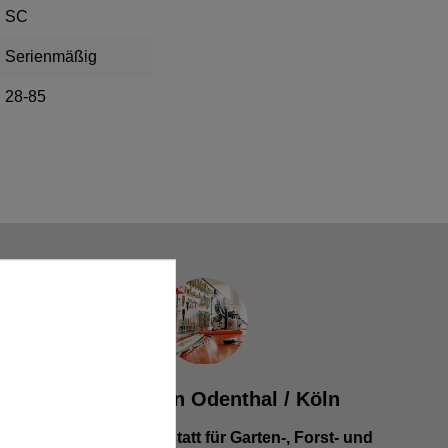
SC
Serienmäßig
28-85
Werkstatt in Odenthal / Köln
Unsere Fachwerkstatt für Garten-, Forst- und