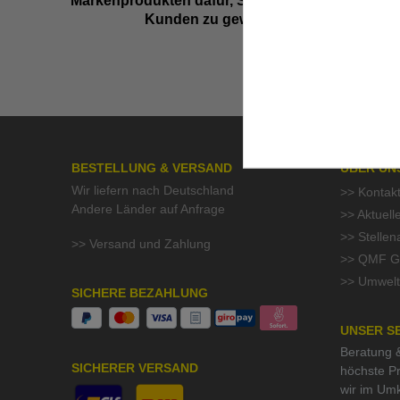
Markenprodukten dafür, Sie als zufriedenen
Kunden zu gewinnen.
BESTELLUNG & VERSAND
ÜBER UN
Wir liefern nach Deutschland
>> Kontak
Andere Länder auf Anfrage
>> Aktuell
>> Stelle
>> Versand und Zahlung
>> QMF Gü
>> Umwelt
SICHERE BEZAHLUNG
UNSER S
Beratung &
SICHERER VERSAND
höchste Pr
wir im Um