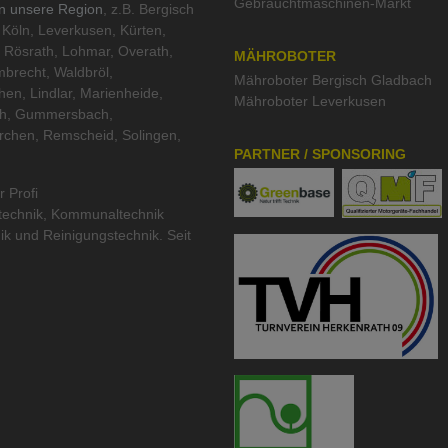
Gebrauchtmaschinen-Markt
in unsere Region
, z.B. Bergisch
Köln, Leverkusen, Kürten,
 Rösrath, Lohmar, Overath,
MÄHROBOTER
brecht, Waldbröl,
Mähroboter Bergisch Gladbach
hen, Lindlar, Marienheide,
Mähroboter Leverkusen
th, Gummersbach,
rchen, Remscheid, Solingen,
PARTNER / SPONSORING
r Profi
technik
,
Kommunaltechnik
ik
und
Reinigungstechnik
. Seit