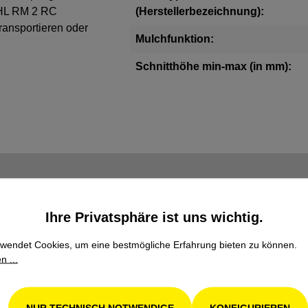
IHL RM 2 RC
(Herstellerbezeichnung):
ransportieren oder
Mulchfunktion:
Schnitthöhe min-max (in mm):
Ihre Privatsphäre ist uns wichtig.
wendet Cookies, um eine bestmögliche Erfahrung bieten zu können.
n ...
Familienbetrieb
Wir stehen seit über 100 Jahren als Familienbetrieb
NUR TECHNISCH NOTWENDIGE
KONFIGURIEREN