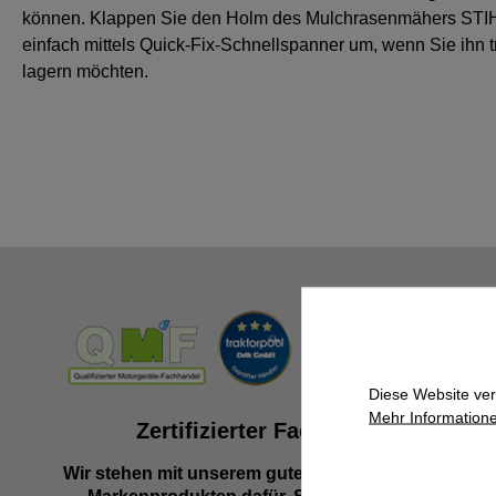
können. Klappen Sie den Holm des Mulchrasenmähers ST
einfach mittels Quick-Fix-Schnellspanner um, wenn Sie ihn t
lagern möchten.
Diese Website ver
Mehr Informatione
Zertifizierter Fachhändler
Wir stehen mit unserem guten Namen und besten