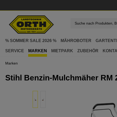
springen
Zur Hauptnavigation springen
% SOMMER SALE 2026 %
MÄHROBOTER
GARTENT
SERVICE
MARKEN
MIETPARK
ZUBEHÖR
KONT
Marken
Stihl Benzin-Mulchmäher RM 
Bildergalerie überspringen