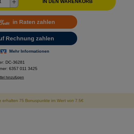
kt Anzahl: Gib den gewünschten Wert ein o
IN DEN WARENKORB
er:
DC-36281
mmer:
6357 011 3425
tel hinzufügen
e erhalten 75 Bonuspunkte im Wert von 7.5€