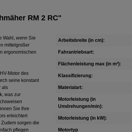
chmäher RM 2 RC"
e Wahl, wenn Sie
Arbeitsbreite (in cm):
n mittelgroßer
den ergonomischen
Fahrantriebsart:
Flächenleistung max (in m²):
 OHV-Motor des
Klassifizierung:
rch seine konstant
 als
Materialart:
k, was zur
Motorleistung (in
 achsweisen
Umdrehungen/min):
önnen Sie Ihre
s erleichtert
Motorleistung (in kW):
. Zudem sorgen die
infach pflegen
Motortyp