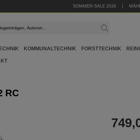
SOMMER-SALE 2026
MÄH
ECHNIK
KOMMUNALTECHNIK
FORSTTECHNIK
REIN
AKT
2 RC
749,