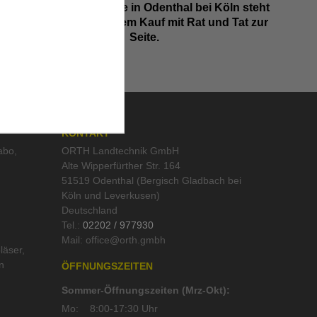
Landtechnik- Geräte in Odenthal bei Köln steht
Ihnen auch nach dem Kauf mit Rat und Tat zur
Seite.
KONTAKT
abo
,
ORTH Landtechnik GmbH
Alte Wipperfürther Str. 164
51519 Odenthal (Bergisch Gladbach bei
Köln und Leverkusen)
Deutschland
Tel.:
02202 / 977930
Mail:
läser
,
n
ÖFFNUNGSZEITEN
Sommer-Öffnungszeiten (Mrz-Okt):
Mo:
8:00-17:30 Uhr