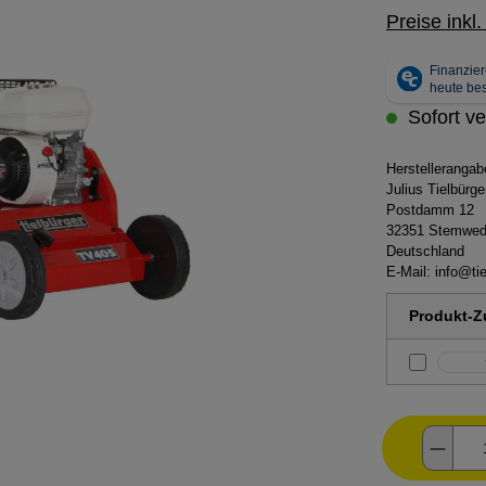
Preise inkl
Sofort ve
Herstelleranga
Julius Tielbür
Postdamm 12
32351 Stemwe
Deutschland
E-Mail:
info@tie
Produkt-Zu
Produ