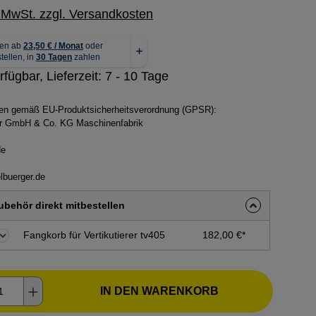
. MwSt. zzgl. Versandkosten
rfügbar, Lieferzeit: 7 - 10 Tage
ben gemäß EU-Produktsicherheitsverordnung (GPSR):
ger GmbH & Co. KG Maschinenfabrik
de
lbuerger.de
behör direkt mitbestellen
Fangkorb für Vertikutierer tv405
182,00 €*
kt Anzahl: Gib den gewünschten Wert ein o
IN DEN WARENKORB