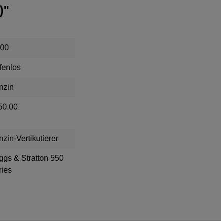
)"
.00
fenlos
nzin
50.00
zin-Vertikutierer
ggs & Stratton 550
ries