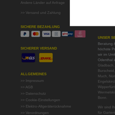
Andere Länder auf Anfrage
>> Aktuell
>> Stelle
>> Versand und Zahlung
>> QMF Gü
>> Umwelt
SICHERE BEZAHLUNG
UNSER S
Beratung &
SICHERER VERSAND
höchste Pr
wir im Um
Odenthal 
Gladbach, 
Burscheid,
ALLGEMEINES
Much, Nüm
>> Impressum
Engelskirc
Wipperfür
>> AGB
Wermelski
>> Datenschutz
Bonn.
>> Cookie-Einstellungen
>> Elektro-Altgeräterücknahme
Wir sind Ih
für
Garten
>> Verordnungen