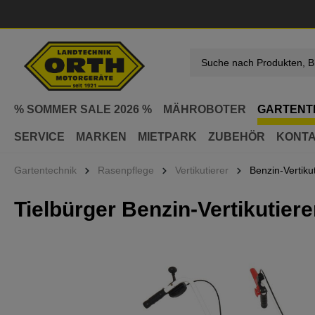
springen
Zur Hauptnavigation springen
% SOMMER SALE 2026 %
MÄHROBOTER
GARTENT
SERVICE
MARKEN
MIETPARK
ZUBEHÖR
KONT
Gartentechnik
Rasenpflege
Vertikutierer
Benzin-Vertikut
Tielbürger Benzin-Vertikutier
Bildergalerie überspringen