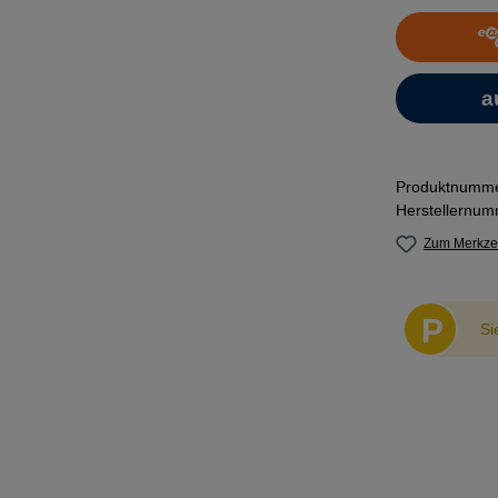
Produktnumm
Herstellernu
Zum Merkzet
P
Si