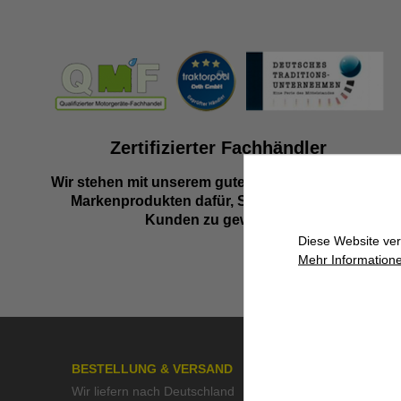
Zertifizierter Fachhändler
Wir stehen mit unserem guten Namen und besten
Markenprodukten dafür, Sie als zufriedenen
Kunden zu gewinnen.
Diese Website ver
Mehr Informatione
BESTELLUNG & VERSAND
ÜBER UN
Wir liefern nach Deutschland
>> Kontak