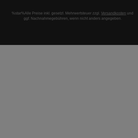
%star%Alle Preise inkl. gesetzl. Mehrwertsteuer zzgl.
Versandkosten
und
ggf. Nachnahmegebühren, wenn nicht anders angegeben.