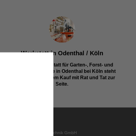
Werkstatt in Odenthal / Köln
Unsere Fachwerkstatt für Garten-, Forst- und
Landtechnik- Geräte in Odenthal bei Köln steht
Ihnen auch nach dem Kauf mit Rat und Tat zur
Seite.
KONTAKT
abo
,
ORTH Landtechnik GmbH