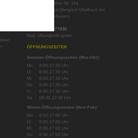
Alte Wipperfürther Str. 164
51519 Odenthal (Bergisch Gladbach bei
Köln und Leverkusen)
Deutschland
Tel.:
02202 / 977930
Mail:
läser
,
n
ÖFFNUNGSZEITEN
Sommer-Öffnungszeiten (Mrz-Okt):
Mo:
8:00-17:30 Uhr
Di:
8:00-17:30 Uhr
Mi:
8:00-17:30 Uhr
Do:
8:00-17:30 Uhr
Fr:
8:00-17:30 Uhr
Sa:
08:30-12:30 Uhr
Winter-Öffnungszeiten (Nov-Feb):
Mo:
8:00-17:00 Uhr
Di:
8:00-17:00 Uhr
Mi:
8:00-17:00 Uhr
Do:
8:00-17:00 Uhr