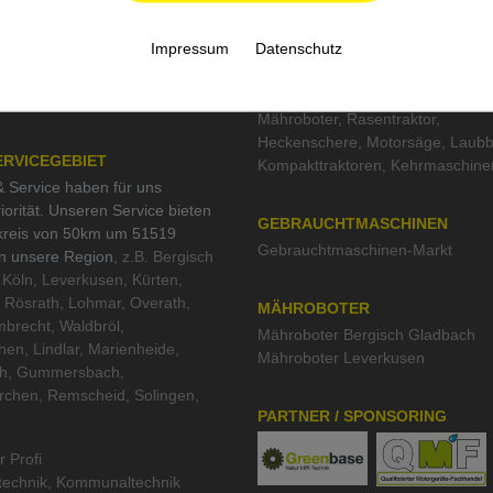
Weidemann
,
Remarc
,
Pramac
,
es
Schliesing
,
Kress
,
Tielbürger
nangebote
Impressum
Datenschutz
tesiegel
TOP KATEGORIEN
schutz und Nachhaltigkeit
Mähroboter
,
Rasentraktor
,
Heckenschere
,
Motorsäge
,
Laubb
ERVICEGEBIET
Kompakttraktoren
,
Kehrmaschine
 Service haben für uns
iorität. Unseren Service bieten
GEBRAUCHTMASCHINEN
kreis von 50km um 51519
Gebrauchtmaschinen-Markt
in unsere Region
, z.B. Bergisch
Köln, Leverkusen, Kürten,
 Rösrath, Lohmar, Overath,
MÄHROBOTER
brecht, Waldbröl,
Mähroboter Bergisch Gladbach
hen, Lindlar, Marienheide,
Mähroboter Leverkusen
th, Gummersbach,
rchen, Remscheid, Solingen,
PARTNER / SPONSORING
r Profi
technik
,
Kommunaltechnik