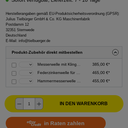
Sofort verfügbar, Lieferzeit: 7 - 10 Tage
Herstellerangaben gemäß EU-Produktsicherheitsverordnung (GPSR):
Julius Tielbürger GmbH & Co. KG Maschinenfabrik
Postdamm 12
32351 Stemwede
Deutschland
E-Mail:
info@tielbuerger.de
Produkt-Zubehör direkt mitbestellen
Messerwelle mit Klingen für Vertikutierer tv410
385,00 €*
Federzinkenwelle für Vertikutierer tv410
465,00 €*
Hammermesserwelle für Vertikutierer tv410
455,00 €*
Produkt Anzahl: Gib den gewünschten Wer
IN DEN WARENKORB