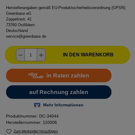
Herstellerangaben gemäß EU-Produktsicherheitsverordnung (GPSR):
Greenbase eG
Zeppelinstr. 41
73760 Ostfildern
Deutschland
service@greenbase.de
Produkt Anzahl: Gib den gewünschten Wer
IN DEN WARENKORB
Produktnummer:
DC-34044
Herstellernummer:
110006
Zum Merkzettel hinzufügen