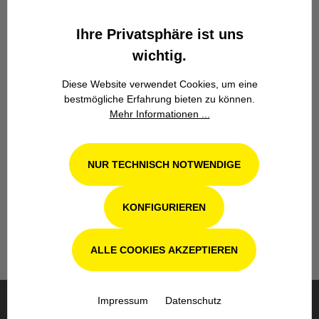
Kompetenz, Innovation und
Zuverlässigkeit.
Ihre Privatsphäre ist uns
wichtig.
Diese Website verwendet Cookies, um eine
bestmögliche Erfahrung bieten zu können.
Mehr Informationen ...
Werkstatt in Odenthal / Köln
NUR TECHNISCH NOTWENDIGE
Unsere Fachwerkstatt für Garten-, Forst-
und Landtechnik- Geräte in Odenthal bei
KONFIGURIEREN
Köln steht Ihnen auch nach dem Kauf mit
Rat und Tat zur Seite.
ALLE COOKIES AKZEPTIEREN
Impressum
Datenschutz