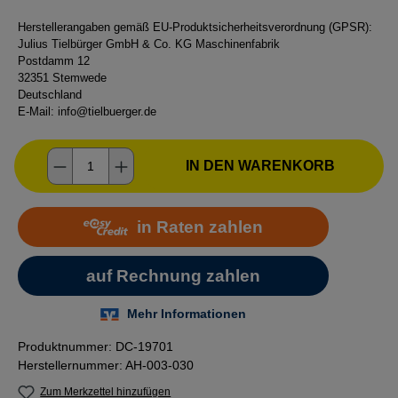
Herstellerangaben gemäß EU-Produktsicherheitsverordnung (GPSR):
Julius Tielbürger GmbH & Co. KG Maschinenfabrik
Postdamm 12
32351 Stemwede
Deutschland
E-Mail:
info@tielbuerger.de
Produkt Anzahl: Gib den gewünschten Wer
IN DEN WARENKORB
Produktnummer:
DC-19701
Herstellernummer:
AH-003-030
Zum Merkzettel hinzufügen