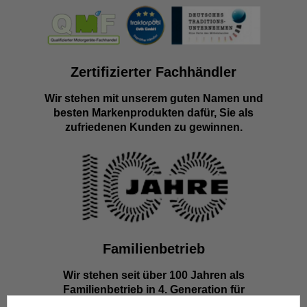
Zertifizierter Fachhändler
Wir stehen mit unserem guten Namen und
besten Markenprodukten dafür, Sie als
zufriedenen Kunden zu gewinnen.
Familienbetrieb
Wir stehen seit über 100 Jahren als
Familienbetrieb in 4. Generation für
Kompetenz, Innovation und