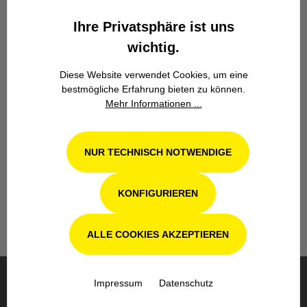
Zuverlässigkeit.
Ihre Privatsphäre ist uns
wichtig.
Diese Website verwendet Cookies, um eine
bestmögliche Erfahrung bieten zu können.
Mehr Informationen ...
Werkstatt in Odenthal / Köln
NUR TECHNISCH NOTWENDIGE
Unsere Fachwerkstatt für Garten-, Forst-
und Landtechnik- Geräte in Odenthal bei
Köln steht Ihnen auch nach dem Kauf mit
KONFIGURIEREN
Rat und Tat zur Seite.
ALLE COOKIES AKZEPTIEREN
Impressum
Datenschutz
BESTELLUNG & VERSAND