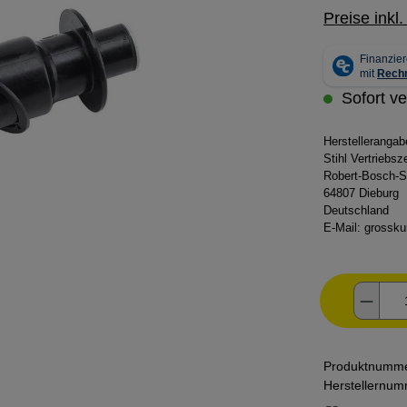
Preise inkl
Sofort ve
Herstelleranga
Stihl Vertriebs
Robert-Bosch-S
64807 Dieburg
Deutschland
E-Mail:
grossku
Produ
Produktnumm
Herstellernu