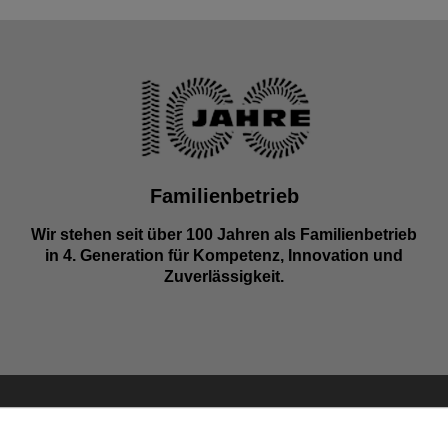
Familienbetrieb
Wir stehen seit über 100 Jahren als Familienbetrieb
in 4. Generation für Kompetenz, Innovation und
Zuverlässigkeit.
S
UNSERE MARKEN