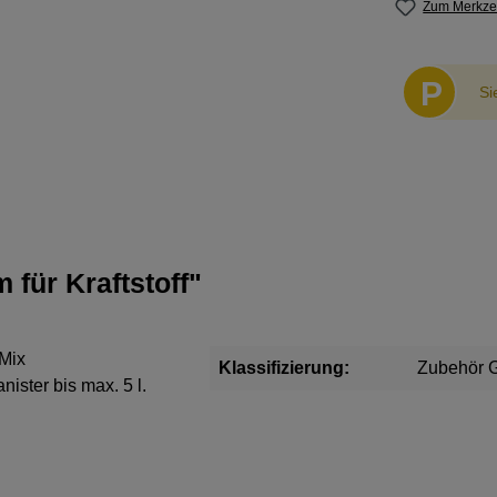
Zum Merkzet
P
Si
 für Kraftstoff"
Mix
Klassifizierung:
Zubehör G
ster bis max. 5 l.