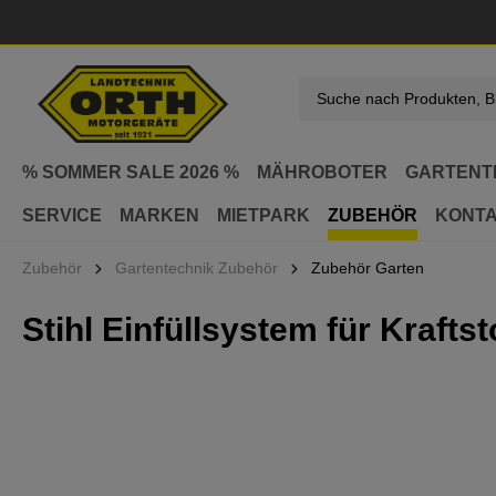
springen
Zur Hauptnavigation springen
% SOMMER SALE 2026 %
MÄHROBOTER
GARTENT
SERVICE
MARKEN
MIETPARK
ZUBEHÖR
KONT
Zubehör
Gartentechnik Zubehör
Zubehör Garten
Stihl Einfüllsystem für Kraftst
Bildergalerie überspringen