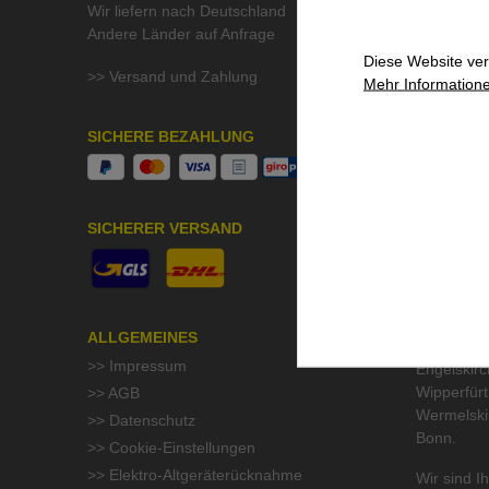
Wir liefern nach Deutschland
>> Kontak
Andere Länder auf Anfrage
>> Aktuell
Diese Website ver
>> Stelle
>> Versand und Zahlung
Mehr Informatione
>> QMF Gü
>> Umwelt
SICHERE BEZAHLUNG
UNSER S
Beratung &
SICHERER VERSAND
höchste Pr
wir im Um
Odenthal 
Gladbach, 
Burscheid,
ALLGEMEINES
Much, Nüm
>> Impressum
Engelskirc
Wipperfür
>> AGB
Wermelski
>> Datenschutz
Bonn.
>> Cookie-Einstellungen
>> Elektro-Altgeräterücknahme
Wir sind Ih