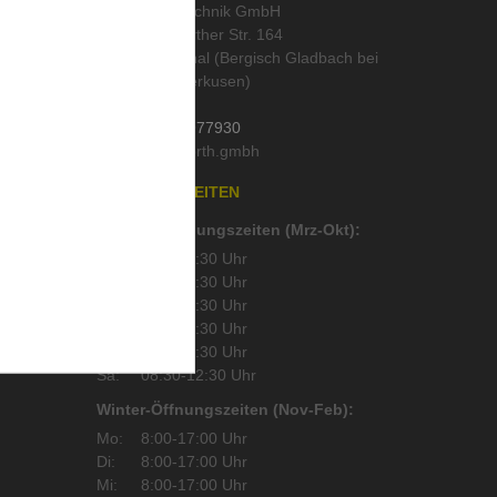
abo
,
ORTH Landtechnik GmbH
Alte Wipperfürther Str. 164
51519 Odenthal (Bergisch Gladbach bei
Köln und Leverkusen)
Deutschland
Tel.:
02202 / 977930
Mail:
läser
,
n
ÖFFNUNGSZEITEN
Sommer-Öffnungszeiten (Mrz-Okt):
Mo:
8:00-17:30 Uhr
Di:
8:00-17:30 Uhr
Mi:
8:00-17:30 Uhr
Do:
8:00-17:30 Uhr
Fr:
8:00-17:30 Uhr
Sa:
08:30-12:30 Uhr
Winter-Öffnungszeiten (Nov-Feb):
Mo:
8:00-17:00 Uhr
Di:
8:00-17:00 Uhr
Mi:
8:00-17:00 Uhr