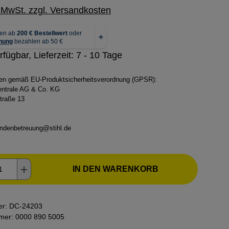
. MwSt. zzgl. Versandkosten
rfügbar, Lieferzeit: 7 - 10 Tage
ben gemäß EU-Produktsicherheitsverordnung (GPSR):
zentrale AG & Co. KG
traße 13
ndenbetreuung@stihl.de
kt Anzahl: Gib den gewünschten Wert ein o
IN DEN WARENKORB
er:
DC-24203
mmer:
0000 890 5005