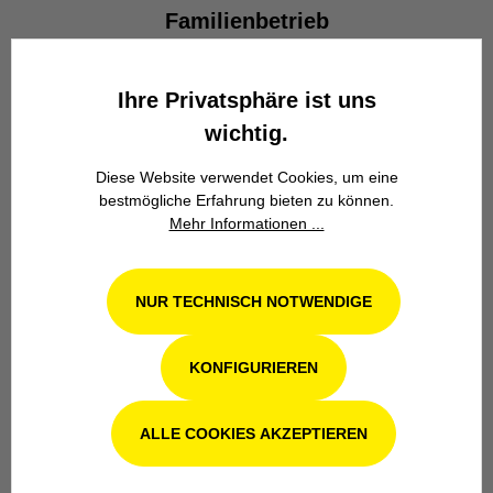
Familienbetrieb
Wir stehen seit über 100 Jahren als
Familienbetrieb in 4. Generation für
Ihre Privatsphäre ist uns
Kompetenz, Innovation und
wichtig.
Zuverlässigkeit.
Diese Website verwendet Cookies, um eine
bestmögliche Erfahrung bieten zu können.
Mehr Informationen ...
NUR TECHNISCH NOTWENDIGE
Werkstatt in Odenthal / Köln
KONFIGURIEREN
Unsere Fachwerkstatt für Garten-, Forst-
und Landtechnik- Geräte in Odenthal bei
Köln steht Ihnen auch nach dem Kauf mit
ALLE COOKIES AKZEPTIEREN
Rat und Tat zur Seite.