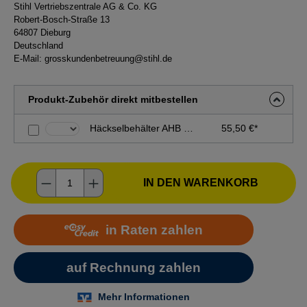
Stihl Vertriebszentrale AG & Co. KG
Robert-Bosch-Straße 13
64807 Dieburg
Deutschland
E-Mail:
grosskundenbetreuung@stihl.de
Produkt-Zubehör direkt mitbestellen
Häckselbehälter AHB 050
55,50 €*
Produkt Anzahl: Gib den gewünschten Wer
IN DEN WARENKORB