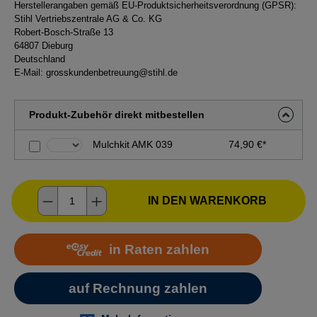
Herstellerangaben gemäß EU-Produktsicherheitsverordnung (GPSR):
Stihl Vertriebszentrale AG & Co. KG
Robert-Bosch-Straße 13
64807 Dieburg
Deutschland
E-Mail:
grosskundenbetreuung@stihl.de
Produkt-Zubehör direkt mitbestellen
Mulchkit AMK 039
74,90 €*
Produkt Anzahl: Gib den gewünschten Wer
IN DEN WARENKORB