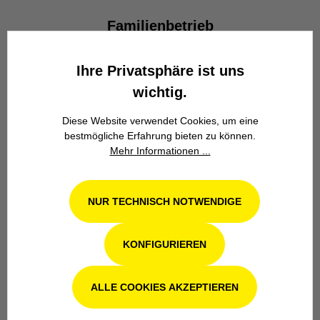
Familienbetrieb
Wir stehen seit über 100 Jahren als
Familienbetrieb in 4. Generation für
Ihre Privatsphäre ist uns
Kompetenz, Innovation und
wichtig.
Zuverlässigkeit.
Diese Website verwendet Cookies, um eine
bestmögliche Erfahrung bieten zu können.
Mehr Informationen ...
NUR TECHNISCH NOTWENDIGE
Werkstatt in Odenthal / Köln
KONFIGURIEREN
Unsere Fachwerkstatt für Garten-, Forst-
und Landtechnik- Geräte in Odenthal bei
Köln steht Ihnen auch nach dem Kauf mit
ALLE COOKIES AKZEPTIEREN
Rat und Tat zur Seite.