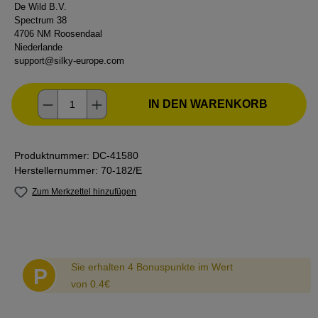
De Wild B.V.
Spectrum 38
4706 NM Roosendaal
Niederlande
support@silky-europe.com
Produkt Anzahl: Gib den gewünschten Wer
IN DEN WARENKORB
Produktnummer:
DC-41580
Herstellernummer:
70-182/E
Zum Merkzettel hinzufügen
Abstand
Sie erhalten 4 Bonuspunkte im Wert
P
von 0.4€