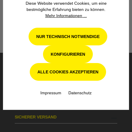
Diese Website verwendet Cookies, um eine
bestmögliche Erfahrung bieten zu können.
Unsere Fachwerkstatt für Garten-, Forst-
Mehr Informationen ...
und Landtechnik- Geräte in Odenthal bei
Köln steht Ihnen auch nach dem Kauf mit
Rat und Tat zur Seite.
NUR TECHNISCH NOTWENDIGE
KONFIGURIEREN
BESTELLUNG & VERSAND
ALLE COOKIES AKZEPTIEREN
Impressum
Datenschutz
SICHERE BEZAHLUNG
SICHERER VERSAND