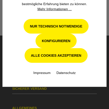
Unsere Fachwerkstatt für Garten-, Forst-
bestmögliche Erfahrung bieten zu können.
und Landtechnik- Geräte in Odenthal bei
Mehr Informationen ...
Köln steht Ihnen auch nach dem Kauf mit
Rat und Tat zur Seite.
NUR TECHNISCH NOTWENDIGE
KONFIGURIEREN
BESTELLUNG & VERSAND
ALLE COOKIES AKZEPTIEREN
SICHERE BEZAHLUNG
Impressum
Datenschutz
SICHERER VERSAND
ALLGEMEINES