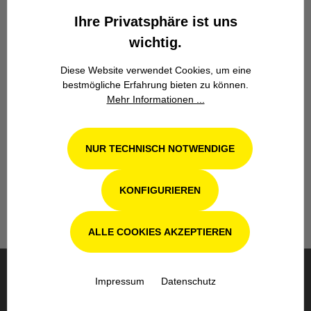
Zuverlässigkeit.
Ihre Privatsphäre ist uns
wichtig.
Diese Website verwendet Cookies, um eine
bestmögliche Erfahrung bieten zu können.
Mehr Informationen ...
Werkstatt in Odenthal / Köln
NUR TECHNISCH NOTWENDIGE
Unsere Fachwerkstatt für Garten-, Forst-
und Landtechnik- Geräte in Odenthal bei
Köln steht Ihnen auch nach dem Kauf mit
KONFIGURIEREN
Rat und Tat zur Seite.
ALLE COOKIES AKZEPTIEREN
Impressum
Datenschutz
BESTELLUNG & VERSAND