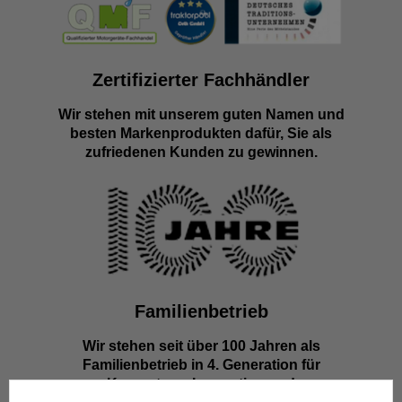
Zertifizierter Fachhändler
Wir stehen mit unserem guten Namen und
besten Markenprodukten dafür, Sie als
zufriedenen Kunden zu gewinnen.
Familienbetrieb
Wir stehen seit über 100 Jahren als
Familienbetrieb in 4. Generation für
Kompetenz, Innovation und