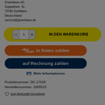
Greenbase eG
Zeppelinstr. 41
73760 Ostfildern
Deutschland
service@greenbase.de
Produkt Anzahl: Gib den gewünschten Wer
IN DEN WARENKORB
Produktnummer:
DC-17028
Herstellernummer:
1000523
Zum Merkzettel hinzufügen