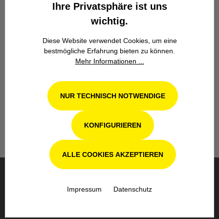
Ihre Privatsphäre ist uns
wichtig.
Diese Website verwendet Cookies, um eine
bestmögliche Erfahrung bieten zu können.
Mehr Informationen ...
Werkstatt in Odenthal / Köln
Unsere Fachwerkstatt für Garten-, Forst-
NUR TECHNISCH NOTWENDIGE
und Landtechnik- Geräte in Odenthal bei
Köln steht Ihnen auch nach dem Kauf mit
Rat und Tat zur Seite.
KONFIGURIEREN
ALLE COOKIES AKZEPTIEREN
BESTELLUNG & VERSAND
Impressum
Datenschutz