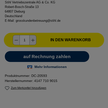
Stihl Vertriebszentrale AG & Co. KG
Robert-Bosch-Straße 13
64807 Dieburg
Deutschland
E-Mail:
grosskundenbetreuung@stihl.de
Produkt Anzahl: Gib den gewünschten Wer
IN DEN WARENKORB
Produktnummer:
DC-20593
Herstellernummer:
4147 710 9015
Zum Merkzettel hinzufügen
Abstand