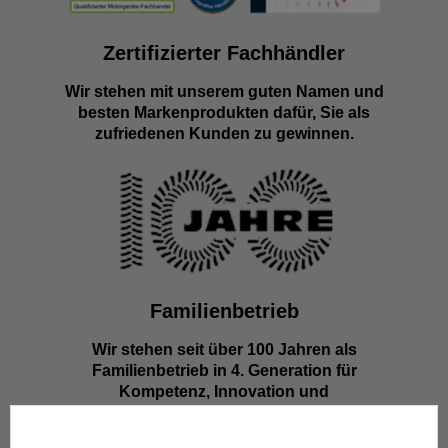
Zertifizierter Fachhändler
Wir stehen mit unserem guten Namen und
besten Markenprodukten dafür, Sie als
zufriedenen Kunden zu gewinnen.
Familienbetrieb
Wir stehen seit über 100 Jahren als
Familienbetrieb in 4. Generation für
Kompetenz, Innovation und
Zuverlässigkeit.