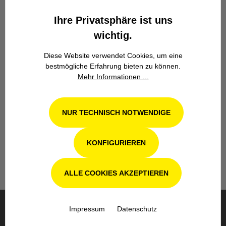
Zuverlässigkeit.
Ihre Privatsphäre ist uns
wichtig.
Diese Website verwendet Cookies, um eine
bestmögliche Erfahrung bieten zu können.
Mehr Informationen ...
Werkstatt in Odenthal / Köln
NUR TECHNISCH NOTWENDIGE
Unsere Fachwerkstatt für Garten-, Forst-
und Landtechnik- Geräte in Odenthal bei
Köln steht Ihnen auch nach dem Kauf mit
KONFIGURIEREN
Rat und Tat zur Seite.
ALLE COOKIES AKZEPTIEREN
Impressum
Datenschutz
BESTELLUNG & VERSAND