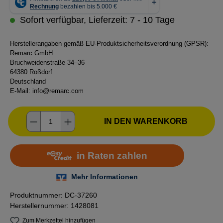
Sofort verfügbar, Lieferzeit: 7 - 10 Tage
Herstellerangaben gemäß EU-Produktsicherheitsverordnung (GPSR):
Remarc GmbH
Bruchweidenstraße 34–36
64380 Roßdorf
Deutschland
E-Mail:
info@remarc.com
Produkt Anzahl: Gib den gewünschten Wer
IN DEN WARENKORB
Produktnummer:
DC-37260
Herstellernummer:
1428081
Zum Merkzettel hinzufügen