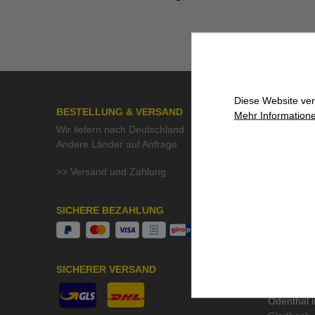
Diese Website ver
BESTELLUNG & VERSAND
ÜBER UN
Mehr Informatione
Wir liefern nach Deutschland
>> Kontak
Andere Länder auf Anfrage
>> Aktuell
>> Stelle
>> Versand und Zahlung
>> QMF Gü
>> Umwelt
SICHERE BEZAHLUNG
UNSER S
Beratung &
SICHERER VERSAND
höchste Pr
wir im Um
Odenthal 