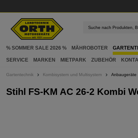
springen
Zur Hauptnavigation springen
% SOMMER SALE 2026 %
MÄHROBOTER
GARTENT
SERVICE
MARKEN
MIETPARK
ZUBEHÖR
KONT
Gartentechnik
Kombisystem und Multisystem
Anbaugeräte 
Stihl FS-KM AC 26-2 Kombi W
Bildergalerie überspringen