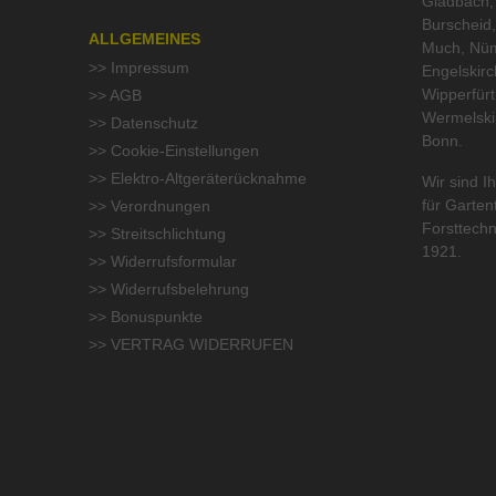
Gladbach, 
Burscheid,
ALLGEMEINES
Much, Nüm
>> Impressum
Engelskirc
Wipperfür
>> AGB
Wermelski
>> Datenschutz
Bonn.
>> Cookie-Einstellungen
>> Elektro-Altgeräterücknahme
Wir sind Ih
für
Garten
>> Verordnungen
Forsttechn
>> Streitschlichtung
1921.
>> Widerrufsformular
>> Widerrufsbelehrung
>> Bonuspunkte
>> VERTRAG WIDERRUFEN