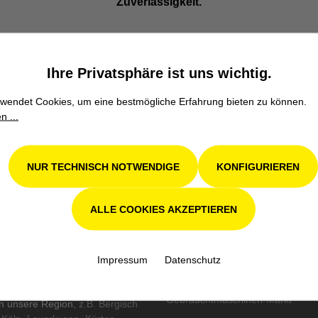
Zuverlässigkeit.
Ihre Privatsphäre ist uns wichtig.
wendet Cookies, um eine bestmögliche Erfahrung bieten zu können.
S
UNSERE MARKEN
n ...
John Deere
,
Stihl
,
Avant
,
Grillo
,
S
tformular
Weidemann
,
Remarc
,
Pramac
,
es
Schliesing
,
Kress
,
Tielbürger
NUR TECHNISCH NOTWENDIGE
KONFIGURIEREN
nangebote
tesiegel
TOP KATEGORIEN
schutz und Nachhaltigkeit
ALLE COOKIES AKZEPTIEREN
Mähroboter
,
Rasentraktor
,
Heckenschere
,
Motorsäge
,
Laubb
ERVICEGEBIET
Kompakttraktoren
,
Kehrmaschine
 Service haben für uns
Impressum
Datenschutz
iorität. Unseren Service bieten
GEBRAUCHTMASCHINEN
kreis von 50km um 51519
Gebrauchtmaschinen-Markt
in unsere Region
, z.B. Bergisch