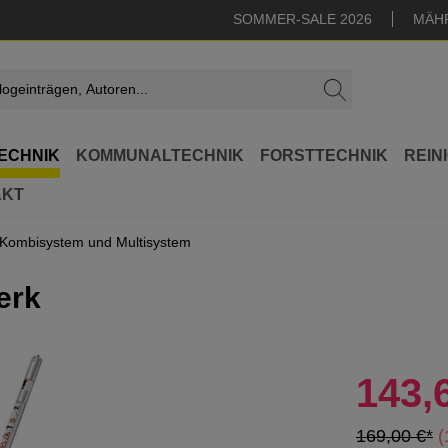
SOMMER-SALE 2026
MÄH
ECHNIK
KOMMUNALTECHNIK
FORSTTECHNIK
REIN
AKT
Kombisystem und Multisystem
erk
143,
169,00 €*
(