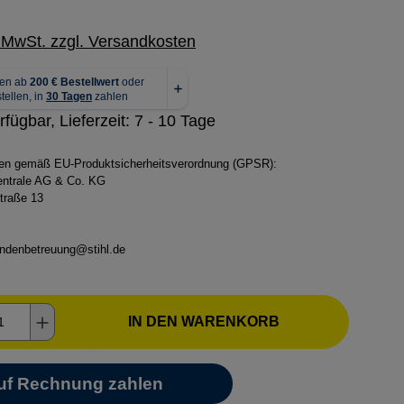
. MwSt. zzgl. Versandkosten
rfügbar, Lieferzeit: 7 - 10 Tage
ben gemäß EU-Produktsicherheitsverordnung (GPSR):
zentrale AG & Co. KG
traße 13
ndenbetreuung@stihl.de
kt Anzahl: Gib den gewünschten Wert ein o
IN DEN WARENKORB