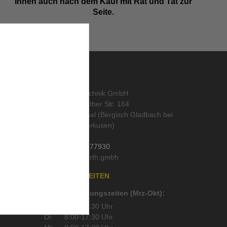
Ihnen auch nach dem Kauf mit Rat und Tat zur
Seite.
KONTAKT
abo
,
ORTH Landtechnik GmbH
Alte Wipperfürther Str. 164
51519 Odenthal (Bergisch Gladbach bei
Köln und Leverkusen)
Deutschland
Tel.:
02202 / 977930
Mail:
läser
,
n
ÖFFNUNGSZEITEN
Sommer-Öffnungszeiten (Mrz-Okt):
Mo:
8:00-17:30 Uhr
Di:
8:00-17:30 Uhr