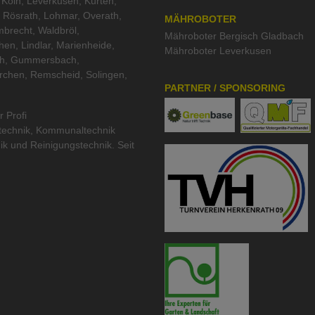
Köln, Leverkusen, Kürten,
 Rösrath, Lohmar, Overath,
MÄHROBOTER
brecht, Waldbröl,
Mähroboter Bergisch Gladbach
hen, Lindlar, Marienheide,
Mähroboter Leverkusen
th, Gummersbach,
rchen, Remscheid, Solingen,
PARTNER / SPONSORING
r Profi
technik
,
Kommunaltechnik
ik
und
Reinigungstechnik
. Seit