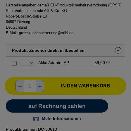
Herstellerangaben gemäß EU-Produktsicherheitsverordnung (GPSR):
Stihl Vertriebszentrale AG & Co. KG
Robert-Bosch-Straße 13
64807 Dieburg
Deutschland
E-Mail:
grosskundenbetreuung@stihl.de
Produkt-Zubehör direkt mitbestellen
Akku Adapter AP
59,00 €*
Produkt Anzahl: Gib den gewünschten Wer
IN DEN WARENKORB
Produktnummer:
DC-30610